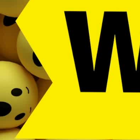
0
秒
の
う
ち
0