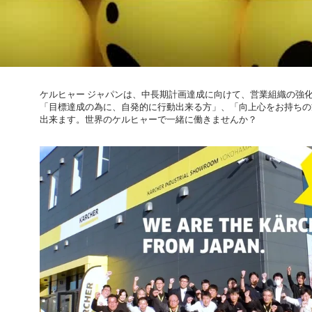
秒
音
量
9
0
%
ケルヒャー ジャパンは、中長期計画達成に向けて、営業組織の強
「目標達成の為に、自発的に行動出来る方」、「向上心をお持ちの
出来ます。世界のケルヒャーで一緒に働きませんか？