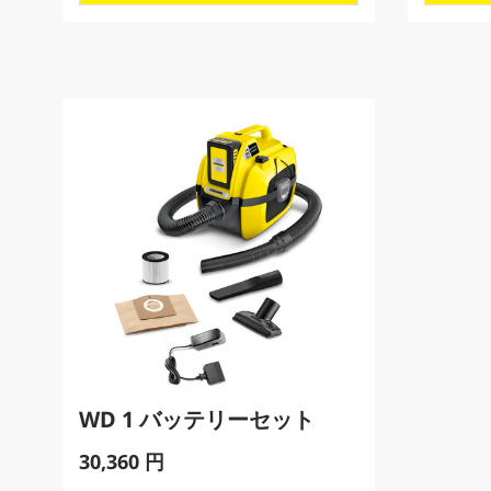
数
i
i
c
c
e
e
WD 1 バッテリーセット
C
30,360 円
u