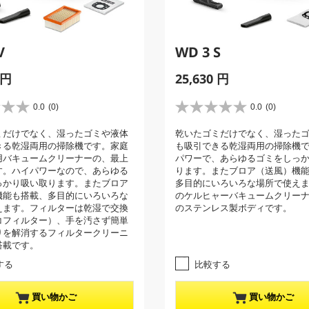
V
WD 3 S
C
 円
25,630 円
u
r
0.0
(0)
0.0
(0)
星
r
0
ミだけでなく、湿ったゴミや液体
乾いたゴミだけでなく、湿った
e
.
きる乾湿両用の掃除機です。家庭
も吸引できる乾湿両用の掃除機
0
n
用バキュームクリーナーの、最上
パワーで、あらゆるゴミをしっ
／
t
す。ハイパワーなので、あらゆる
ります。またブロア（送風）機
5
p
っかり吸い取ります。またブロア
多目的にいろいろな場所で使え
個
機能も搭載、多目的にいろいろな
のケルヒャーバキュームクリー
r
で
えます。フィルターは乾湿で交換
のステンレス製ボディです。
す
o
コフィルター）、手を汚さず簡単
。
d
りを解消するフィルタークリーニ
u
搭載です。
c
する
比較する
t
p
買い物かご
買い物かご
r