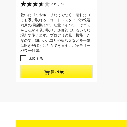
r
3.6
(16)
星
r
3
乾いたゴミやホコリだけでなく、濡れたゴ
e
.
ミも吸い取れる、コードレスタイプの乾湿
6
n
両用の掃除機です。軽量ハイパワーでゴミ
／
t
をしっかり吸い取り、多目的にいろいろな
5
p
場所で使えます。ブロア（送風）機能付き
個
なので、細かいホコリや落ち葉などを一気
r
で
に吹き飛ばすこともできます。バッテリー
す
o
パワー付属。
。
d
1
比較する
u
6
c
レ
買い物かご
t
ビ
ュ
p
ー
r
件
i
数
c
e