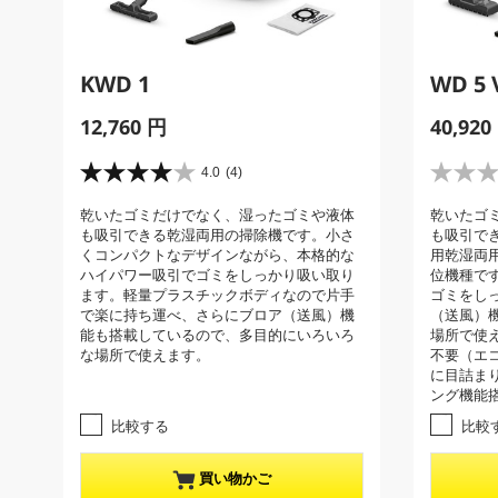
KWD 1
WD 5 
C
C
12,760 円
40,920
u
u
r
r
4.0
(4)
星
星
r
r
4
0
乾いたゴミだけでなく、湿ったゴミや液体
乾いたゴ
e
e
.
.
も吸引できる乾湿両用の掃除機です。小さ
も吸引で
0
0
n
n
くコンパクトなデザインながら、本格的な
用乾湿両
／
／
t
t
ハイパワー吸引でゴミをしっかり吸い取り
位機種で
5
5
p
p
ます。軽量プラスチックボディなので片手
ゴミをし
個
個
で楽に持ち運べ、さらにブロア（送風）機
（送風）
r
r
で
で
能も搭載しているので、多目的にいろいろ
場所で使
す
す
o
o
な場所で使えます。
不要（エ
。
。
d
d
に目詰ま
4
u
u
ング機能
レ
c
c
ビ
比較する
比較
t
t
ュ
ー
p
p
買い物かご
件
r
r