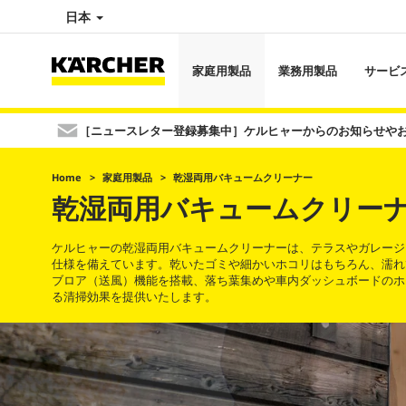
日本
家庭用製品
業務用製品
サービ
［ニュースレター登録募集中］ケルヒャーからのお知らせや
Home
家庭用製品
乾湿両用バキュームクリーナー
乾湿両用バキュームクリー
ケルヒャーの乾湿両用バキュームクリーナーは、テラスやガレージ
仕様を備えています。乾いたゴミや細かいホコリはもちろん、濡れ
ブロア（送風）機能を搭載、落ち葉集めや車内ダッシュボードのホ
る清掃効果を提供いたします。