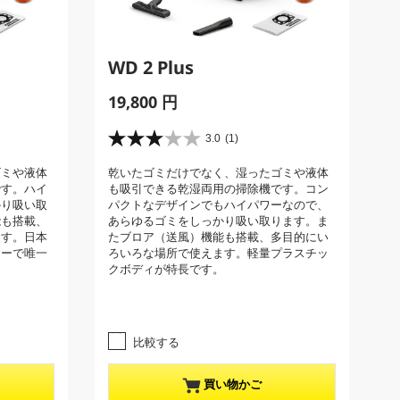
WD 2 Plus
C
19,800 円
u
r
3.0
(1)
星
r
3
ゴミや液体
乾いたゴミだけでなく、湿ったゴミや液体
e
.
です。ハイ
も吸引できる乾湿両用の掃除機です。コン
0
n
かり吸い取
パクトなデザインでもハイパワーなので、
／
t
能も搭載、
あらゆるゴミをしっかり吸い取ります。ま
5
p
ます。日本
たブロア（送風）機能も搭載、多目的にい
個
ナーで唯一
ろいろな場所で使えます。軽量プラスチッ
r
で
クボディが特長です。
す
o
。
d
1
u
レ
c
ビ
比較する
t
ュ
ー
p
買い物かご
件
r