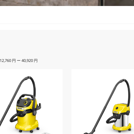
12,760 円
ー
40,920 円