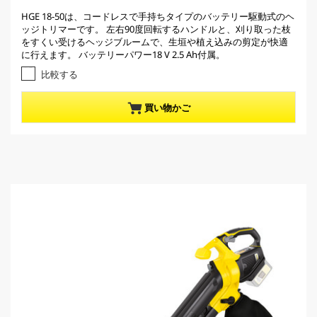
r
0
HGE 18-50は、コードレスで手持ちタイプのバッテリー駆動式のヘ
e
.
ッジトリマーです。 左右90度回転するハンドルと、刈り取った枝
0
n
をすくい受けるヘッジブルームで、生垣や植え込みの剪定が快適
／
t
に行えます。 バッテリーパワー18 V 2.5 Ah付属。
5
p
個
比較する
r
で
す
o
買い物かご
。
d
u
c
t
p
r
i
c
e