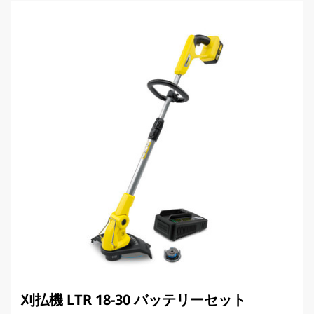
ー
p
件
r
数
i
c
e
刈払機 LTR 18-30 バッテリーセット