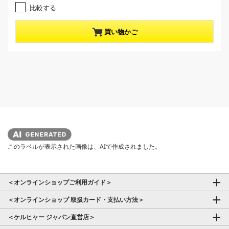
p
個
比較する
r
で
す
o
買い物かご
。
d
u
c
t
p
r
i
c
e
このラベルが表示された画像は、AIで作成されました。
＜オンラインショップご利用ガイド＞
＜オンラインショップ 取扱カード・支払い方法＞
＜ケルヒャー ジャパン直営店＞