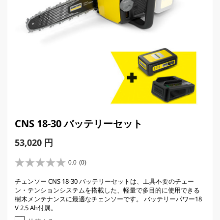
CNS 18-30 バッテリーセット
C
53,020 円
u
r
0.0
(0)
星
r
0
チェンソー CNS 18-30 バッテリーセットは、工具不要のチェー
e
.
ン・テンションシステムを搭載した、軽量で多目的に使用できる
0
n
樹木メンテナンスに最適なチェンソーです。 バッテリーパワー18
／
t
V 2.5 Ah付属。
5
p
個