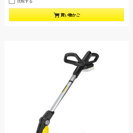
比較する
r
で
す
o
買い物かご
。
d
u
c
t
p
r
i
c
e