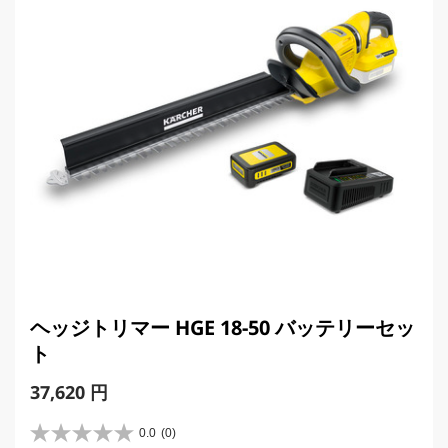
ヘッジトリマー HGE 18-50 バッテリーセッ
ト
C
37,620 円
u
r
0.0
(0)
星