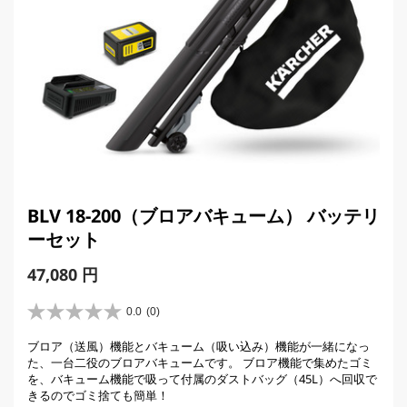
BLV 18-200（ブロアバキューム） バッテリ
ーセット
C
47,080 円
u
r
0.0
(0)
星
r
0
ブロア（送風）機能とバキューム（吸い込み）機能が一緒になっ
e
.
た、一台二役のブロアバキュームです。 ブロア機能で集めたゴミ
0
n
を、バキューム機能で吸って付属のダストバッグ（45L）へ回収で
／
t
きるのでゴミ捨ても簡単！
5