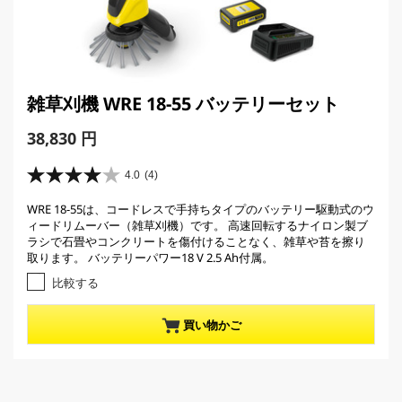
雑草刈機 WRE 18-55 バッテリーセット
C
38,830 円
u
r
4.0
(4)
星
r
4
WRE 18-55は、コードレスで手持ちタイプのバッテリー駆動式のウ
e
.
ィードリムーバー（雑草刈機）です。 高速回転するナイロン製ブ
0
n
ラシで石畳やコンクリートを傷付けることなく、雑草や苔を擦り
／
t
取ります。 バッテリーパワー18 V 2.5 Ah付属。
5
p
個
比較する
r
で
す
o
買い物かご
。
d
4
u
レ
c
ビ
t
ュ