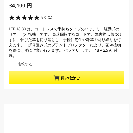
C
34,100 円
u
r
5.0
(1)
星
r
5
LTR 18-30 は、コードレスで手持ちタイプのバッテリー駆動式のト
e
.
リマー（刈払機）です。 高速回転するコードで、障害物は傷つけ
0
n
ずに、伸びた草を切り落とし、手軽に芝生や雑草の刈り取りを行
／
t
えます。 折り畳み式のプラントプロテクターにより、花や植物
5
p
を傷つけずに作業が行えます。 バッテリーパワー18 V 2.5 Ah付
個
属。
r
で
す
o
比較する
。
d
1
u
買い物かご
レ
c
ビ
t
ュ
ー
p
件
r
数
i
c
e