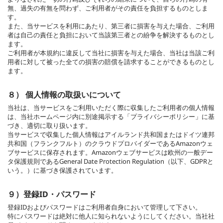
無、過失の有無を問わず、ご利用者がその責任を負担するものとしま
す。
また、当サービスを利用にあたり、第三者に損害を与えた場合、ご利用
者は自己の責任と負担において当該第三者との紛争を解決するものとし
ます。
ご利用者が本規約に違反して当社に損害を与えた場合、当社は当該ご利
用者に対して被った全ての損害の賠償を請求することができるものとし
ます。
８） 個人情報の取扱いについて
当社は、当サービスをご利用いただく際に収集したご利用者の個人情報
は、当社ホームページ内に別途掲示する「プライバシーポリシー」に基
づき、適切に取り扱います。
当サービスで収集した個人情報はアイルランド共和国またはドイツ連邦
共和国（フランクフルト）のクラウドプロバイダーであるAmazonウェ
ブサービスに保存されます。Amazonウェブサービスは欧州の一般デー
タ保護規則であるGeneral Date Protection Regulation（以下、GDPRと
いう。）に基づき保護されています。
９）登録ID・パスワード
登録IDおよびパスワードはご利用者自身において管理して下さい。
特にパスワードは絶対に他人に知られないようにしてください。当社社