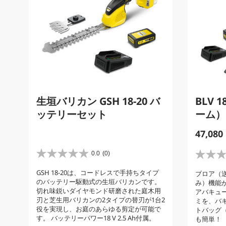
生垣バリカン GSH 18-20 バ
BLV 
ッテリーセット
ーム）
C
47,080
u
r
0.0
(0)
星
星
r
0
0
GSH 18-20は、コードレスで手持ちタイプ
ブロア（
.
e
.
のバッテリー駆動式の生垣バリカンです。
み）機能
0
0
n
切れ味鋭いダイヤモンド研磨された庭木用
アバキュ
／
／
t
刃と芝生用バリカンの2タイプの替刃が1台2
ミを、バ
5
5
役を実現し、お庭のあらゆる剪定が可能で
p
トバッグ（
個
個
す。 バッテリーパワー18 V 2.5 Ah付属。
も簡単！
r
で
で