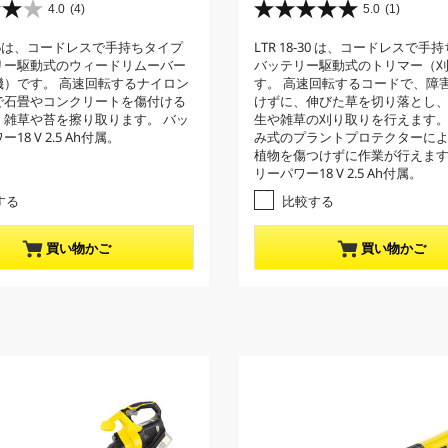
r
4.0
(4)
5.0
(1)
星
r
5
8-55は、コードレスで手持ちタイプ
LTR 18-30 は、コードレスで手
e
.
リー駆動式のウィードリムーバー
バッテリー駆動式のトリマー（
0
n
機）です。 高速回転するナイロン
す。 高速回転するコードで、障
／
t
で石畳やコンクリートを傷付ける
けずに、伸びた草を切り落とし
5
p
、雑草や苔を擦り取ります。 バッ
生や雑草の刈り取りを行えます
個
18 V 2.5 Ah付属。
み式のプラントプロテクターに
r
で
植物を傷つけずに作業が行えます
す
o
リーパワー18 V 2.5 Ah付属。
。
d
1
する
比較する
u
レ
c
ビ
買い物かご
買い物かご
t
ュ
ー
p
件
r
数
i
c
e