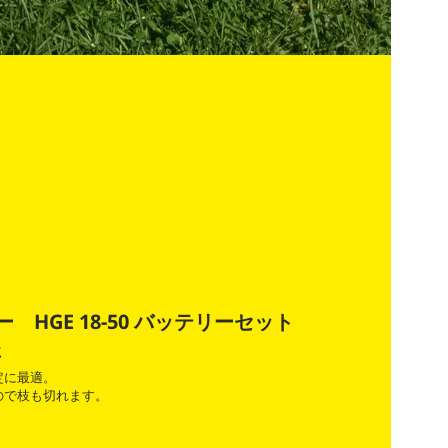
 HGE 18-50 バッテリーセット
に
定に最適。
ので枝も切れます。