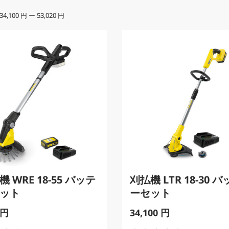
34,100 円
ー
53,020 円
 WRE 18-55 バッテ
刈払機 LTR 18-30 
ット
ーセット
C
 円
34,100 円
u