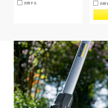
す
す
o
比較する
比較
。
。
d
u
c
t
p
r
i
c
e