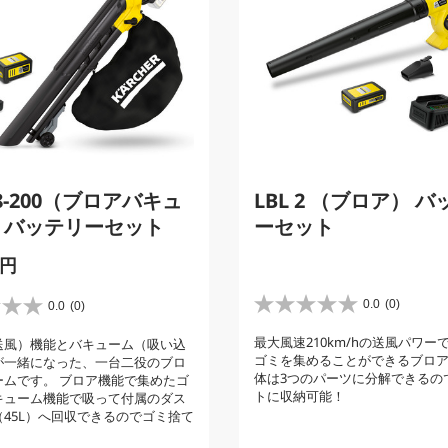
18-200（ブロアバキュ
LBL 2 （ブロア） 
 バッテリーセット
ーセット
 円
0.0
(0)
0.0
(0)
星
0
最大風速210km/hの送風パワー
送風）機能とバキューム（吸い込
.
ゴミを集めることができるブロ
が一緒になった、一台二役のブロ
0
体は3つのパーツに分解できるの
ームです。 ブロア機能で集めたゴ
／
トに収納可能！
キューム機能で吸って付属のダス
5
45L）へ回収できるのでゴミ捨て
個
で