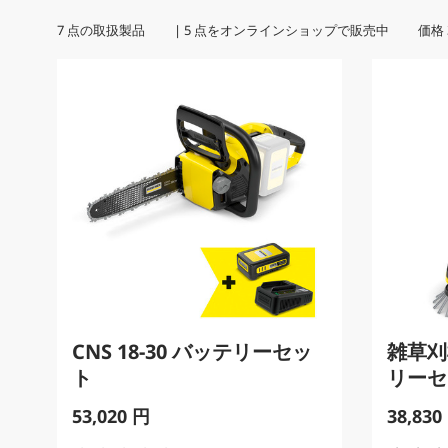
7
点の取扱製品 |
5
点をオンラインショップで販売中 価格
CNS 18-30 バッテリーセッ
雑草刈機
ト
リーセ
C
C
53,020 円
38,830
u
u