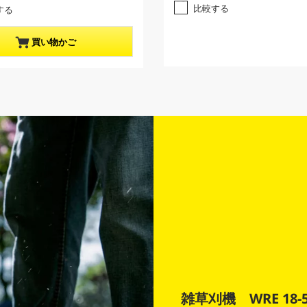
す
比較する
する
。
買い物かご
雑草刈機 WRE 18