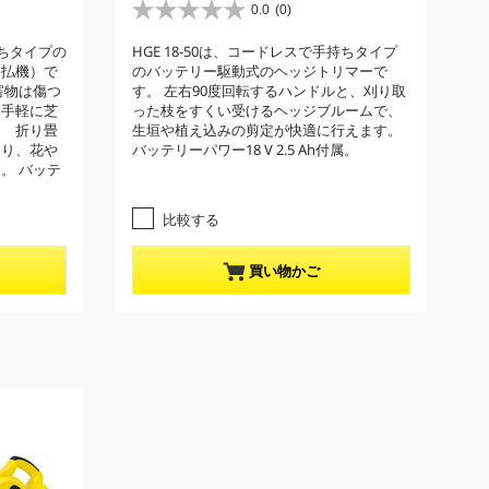
r
0.0
(0)
星
r
0
持ちタイプの
HGE 18-50は、コードレスで手持ちタイプ
e
.
刈払機）で
のバッテリー駆動式のヘッジトリマーで
0
n
害物は傷つ
す。 左右90度回転するハンドルと、刈り取
／
t
、手軽に芝
った枝をすくい受けるヘッジブルームで、
5
p
。 折り畳
生垣や植え込みの剪定が快適に行えます。
個
より、花や
バッテリーパワー18 V 2.5 Ah付属。
r
で
。 バッテ
す
o
。
d
比較する
u
c
買い物かご
t
p
r
i
c
e