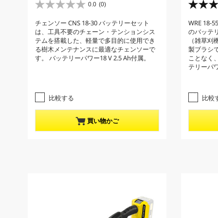
r
r
0.0
(0)
星
星
r
r
0
4
チェンソー CNS 18-30 バッテリーセット
WRE 1
e
e
.
.
は、工具不要のチェーン・テンションシス
のバッテ
0
0
n
n
テムを搭載した、軽量で多目的に使用でき
（雑草刈
／
／
t
t
る樹木メンテナンスに最適なチェンソーで
製ブラシ
5
5
p
p
す。 バッテリーパワー18 V 2.5 Ah付属。
ことなく
個
個
テリーパワー
r
r
で
で
す
す
o
o
。
。
d
d
4
比較する
比較
u
u
レ
c
c
ビ
買い物かご
t
t
ュ
ー
p
p
件
r
r
数
i
i
c
c
e
e