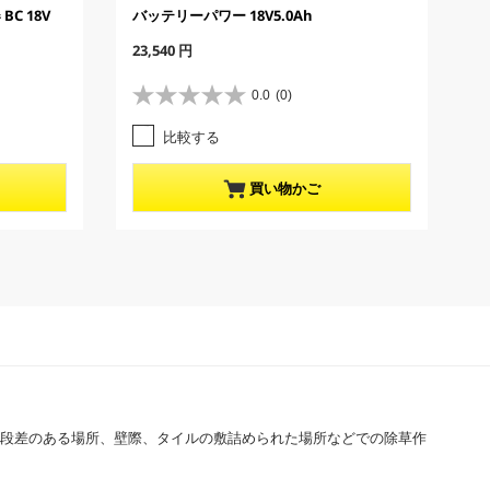
C 18V
バッテリーパワー 18V5.0Ah
C
23,540 円
u
r
0.0
(0)
星
r
0
e
比較する
.
n
0
t
／
p
買い物かご
5
r
個
o
で
d
す
u
。
c
t
p
r
i
c
e
の段差のある場所、壁際、タイルの敷詰められた場所などでの除草作