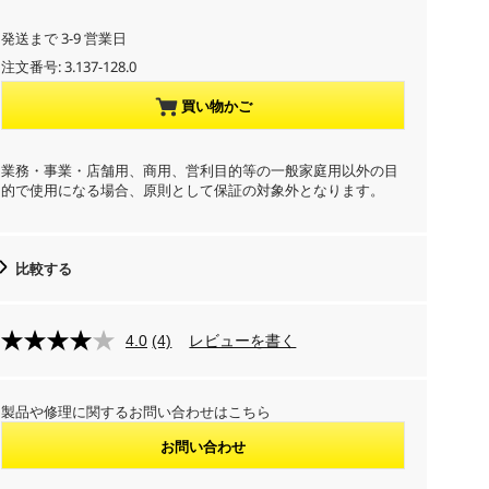
r
発送まで 3-9 営業日
注文番号:
3.137-128.0
e
買い物かご
n
t
業務・事業・店舗用、商用、営利目的等の一般家庭用以外の目
的で使用になる場合、原則として保証の対象外となります。
p
r
比較する
o
4.0
(4)
レビューを書く
d
u
製品や修理に関するお問い合わせはこちら
c
お問い合わせ