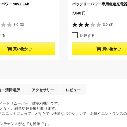
ワー 18V2.5Ah
バッテリーパワー専用急速充電器 B
C
7,040 円
u
r
3.0
(3)
3.0
(3)
星
r
3
e
する
比較する
.
n
0
t
／
p
買い物かご
買い物かご
5
r
個
o
で
d
す
u
。
c
3
t
レ
p
ビ
r
途・清掃場所
アクセサリー
レビュー
ュ
i
ー
c
のウィードリムーバー（雑草刈機）です。
件
e
となく、雑草や苔を擦り取ります。
数
ドユニットによって、どなたでも快適なポジションで、お庭やエントランス
ンテナンスがとても簡単です。