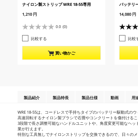
ナイロン製ストリップ WRE 18-55専用
バッテリーパ
C
C
1,210 円
14,080 円
u
u
r
r
0.0
(0)
星
星
r
r
0
3
e
e
比較する
比較
.
.
n
n
0
0
t
t
／
／
p
p
買い物かご
5
5
r
r
個
個
o
o
で
で
d
d
す
す
u
u
。
。
c
c
3
t
t
レ
p
p
ビ
r
r
製品紹介
製品特長
製品仕様
動画
用
ュ
i
i
ー
c
c
WRE 18-55は、コードレスで手持ちタイプのバッテリー駆動式
件
e
e
高速回転するナイロン製ブラシで石畳やコンクリートを傷付けるこ
数
3段階で長さ調整可能なハンドルユニットや、角度変更可能なヘッ
業が行えます。
特別な工具無しでナイロンストリップを交換できるので、日々のメ