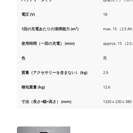
電圧 (V)
18
1回の充電あたりの清掃能力 (m²)
max. 15 （2.5 Ah
使用時間（一回の充電） (min)
approx. 15 （2.5
色
黒
質量（アクセサリーを含まない） (kg)
2.9
梱包重量 (kg)
12.6
寸法（長さ×幅×高さ） (mm)
1320 x 230 x 380