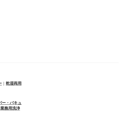
ー
｜
乾湿両用
パー・バキュ
｜
業務用洗浄