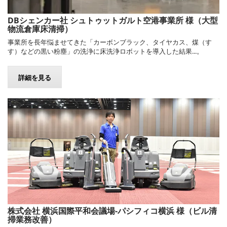
DBシェンカー社 シュトゥットガルト空港事業所 様（大型
物流倉庫床清掃）
事業所を長年悩ませてきた「カーボンブラック、タイヤカス、煤（す
す）などの黒い粉塵」の洗浄に床洗浄ロボットを導入した結果...。
詳細を見る
株式会社 横浜国際平和会議場-パシフィコ横浜 様（ビル清
掃業務改善）