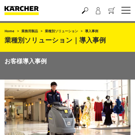
買い物かご
Home
業務用製品
業種別ソリューション
導入事例
業種別ソリューション｜導入事例
お客様導入事例