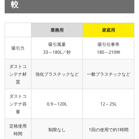
較
業務用
家庭用
吸引風量
吸引仕事率
吸引力
33～180L／秒
180～210W
ダストコ
ンテナ材
強化プラスチックなど
一般プラスチックなど
質
ダストコ
ンテナ容
0.9～120L
12～25L
量
定格使用
制限なし
1回の使用で約1時間
時間