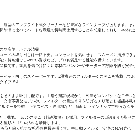
、縦型のアップライト式クリーナーなど豊富なラインナップがあります。ま
掃除機に比べてハードな環境で長時間使用することを想定しており、本体に
スや店舗、ホテル清掃
コードの取り回しは一切不要。コンセントを気にせず、スムーズに清掃でき
能・持ち運びしやすい形状など、プロも満足する性能を備えています。
除機です。家具を傷つけにくい素材のバンパーやモーターの故障を防ぐ安全
ーペット向けのスイーパーです。2層構造のフィルターシステムを搭載して
タイプです。
をそのまま吸引可能です。工場や建設現場から、容量がコンパクトなモデル
ー交換不要なモデルや、フィルターの目詰まりを防げるチリ落とし機能搭載
フィルターを搭載したアスベスト専用機など、幅広いラインナップで様々なシ
落とし機能、Tactシステム（特許取得）を採用。フィルターの目詰まりを取り
る種類のゴミや汚れを清掃します。
りも取り除く強力な乾湿両用掃除機です。半自動フィルター洗浄のおかげで、