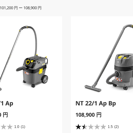
101,200 円
ー
108,900 円
/1 Ap
NT 22/1 Ap Bp
C
0 円
108,900 円
u
r
1.0
(1)
1.5
(2)
星