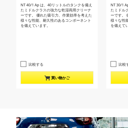
r
r
5
1
NT 40/1 Ap は、40リットルのタンクを備え
NT 30/
e
e
.
.
たミドルクラスの強力な乾湿両用クリーナ
たミドル
0
0
n
n
ーです。 優れた吸引力、作業効率を考えた
ーです。
／
／
t
t
様々な性能、耐久性のあるコンポーネント
様々な性
5
5
p
p
を備えています。
を備えて
個
個
r
r
で
で
す
す
o
o
。
。
d
d
1
1
u
u
レ
レ
c
c
ビ
ビ
t
t
ュ
ュ
比較する
比較
ー
ー
p
p
件
件
r
r
買い物かご
数
数
i
i
c
c
e
e