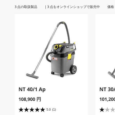
3
点の取扱製品 |
3
点をオンラインショップで販売中 価格
NT 40/1 Ap
NT 30
C
C
108,900 円
101,20
u
u
r
r
5.0
(1)
星
星