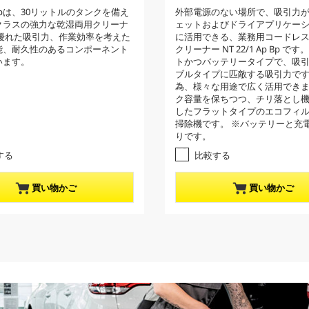
r
1
1 Apは、30リットルのタンクを備え
外部電源のない場所で、吸引力
e
.
クラスの強力な乾湿両用クリーナ
ェットおよびドライアプリケー
5
n
 優れた吸引力、作業効率を考えた
に活用できる、業務用コードレ
／
t
能、耐久性のあるコンポーネント
クリーナー NT 22/1 Ap Bp で
5
p
います。
トかつバッテリータイプで、吸
個
ブルタイプに匹敵する吸引力で
r
で
為、様々な用途で広く活用でき
す
o
ク容量を保ちつつ、チリ落とし
。
d
したフラットタイプのエコフィ
2
u
掃除機です。 ※バッテリーと充
レ
りです。
c
ビ
t
ュ
する
比較する
ー
p
件
r
買い物かご
買い物かご
数
i
c
e