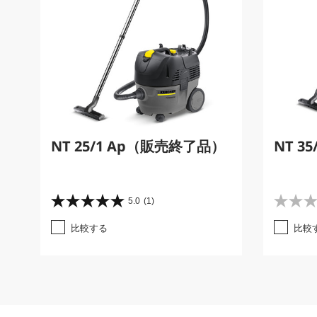
NT 25/1 Ap（販売終了品）
NT 3
5.0
(1)
星
星
5
0
比較する
比較
.
.
0
0
／
／
5
5
個
個
で
で
す
す