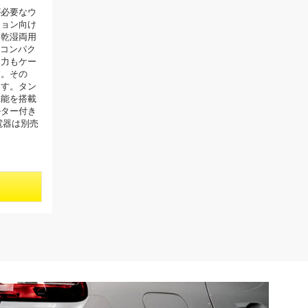
が必要なウ
ション向け
ス乾湿両用
す。コンパク
引力もケー
す。その
ます。タン
機能を搭載
ルター付き
電器は別売