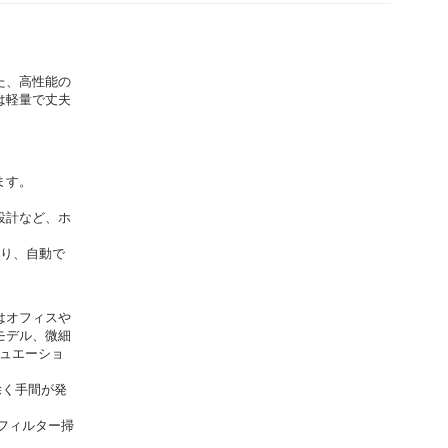
た、高性能の
は軽量で丈夫
ます。
設計など、ホ
おり、自動で
はオフィスや
モデル、微細
チュエーショ
除く手間が発
フィルター掃