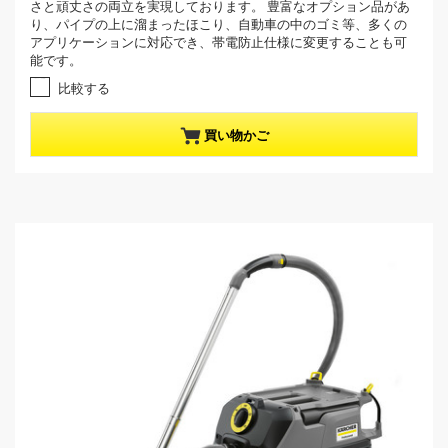
t
さと頑丈さの両立を実現しております。 豊富なオプション品があ
5
p
り、パイプの上に溜まったほこり、自動車の中のゴミ等、多くの
個
アプリケーションに対応でき、帯電防止仕様に変更することも可
r
で
能です。
す
o
。
比較する
d
u
c
買い物かご
t
p
r
i
c
e