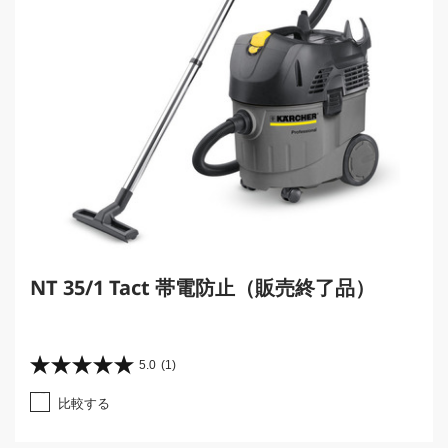
NT 35/1 Tact 帯電防止（販売終了品）
5.0
(1)
星
5
比較する
.
0
／