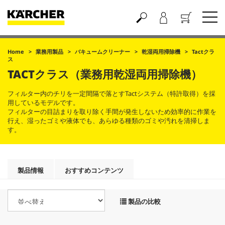
買い物かご
Home
業務用製品
バキュームクリーナー
乾湿両用掃除機
Tactクラ
ス
TACTクラス（業務用乾湿両用掃除機）
フィルター内のチリを一定間隔で落とすTactシステム（特許取得）を採
用しているモデルです。
フィルターの目詰まりを取り除く手間が発生しないため効率的に作業を
行え、湿ったゴミや液体でも、あらゆる種類のゴミや汚れを清掃しま
す。
製品情報
おすすめコンテンツ
製品の比較