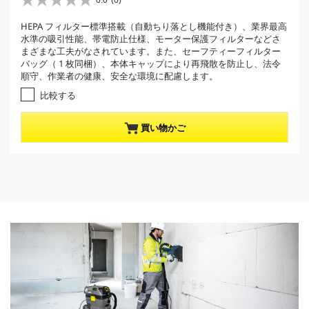
r
0.0
(0)
星
r
0
HEPA フィルター標準搭載（自動ちり落とし機能付き）、業界最高
e
.
水準の吸引性能、帯電防止仕様、モーター保護フィルターなどさ
0
n
まざまな工夫がなされています。また、セーフティーフィルター
／
t
バッグ（ 1 枚同梱）、本体キャップにより再飛散を防止し、法令
5
p
順守、作業者の健康、安全な環境に配慮します。
個
r
で
比較する
す
o
。
d
買い物かご
u
c
t
p
r
i
c
e