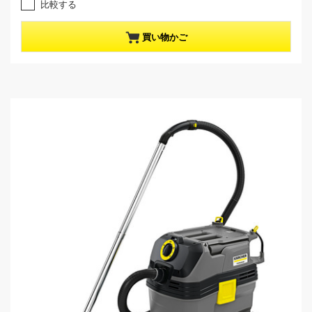
。
比較する
d
u
c
買い物かご
t
p
r
i
c
e