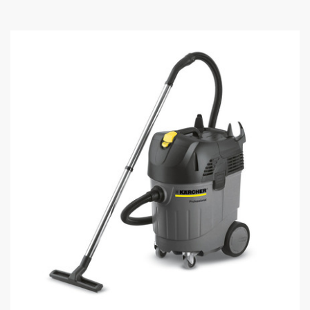
5
個
で
す
。
1
レ
ビ
ュ
ー
件
数