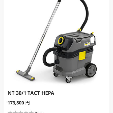
c
e
NT 30/1 TACT HEPA
C
173,800 円
u