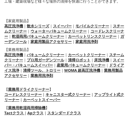
工場・建築現場など様々な場所の清掃を快適に行うことができます。
【家庭用製品】
高圧洗浄機
｜
散水シリーズ
｜
スイーパー
｜
モバイルクリーナー
｜
スチー
ムクリーナー
｜
ウォーターバキュームクリーナー
｜
コードレスクリーナ
ー
｜
乾湿両用バキュームクリーナー
｜
カーペットリンスクリーナー
｜
ガ
ーデンツール
｜
家庭用製品アクセサリー
｜
家庭用洗浄剤
【業務用製品】
高圧洗浄機
｜
バキュームクリーナー
｜
カーペットクリーナー
｜
スチーム
クリーナー
｜
プロ用ガーデンツール
｜
清掃ロボット
｜
床洗浄機
｜
スイー
パー・バキュームスイーパー
｜
産業用バキュームクリーナー
｜
ドライア
イス洗浄
｜
清掃ツール、トロリー
｜
WOMA 超高圧洗浄機
｜
業務用製品
アクセサリー
｜
業務用洗浄剤
【
業務用ドライクリーナー
】
コードレスクリーナー
|
キャニスター式クリーナー
|
アップライト式ク
リーナー
|
カーペットスイーパー
【
業務用乾湿両用掃除機
】
Tactクラス
|
Apクラス
|
スタンダードクラス