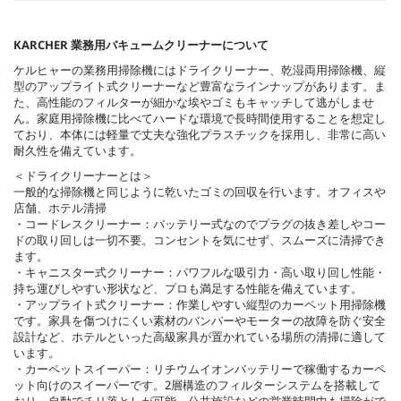
。
KARCHER 業務用バキュームクリーナーについて
ケルヒャーの業務用掃除機にはドライクリーナー、乾湿両用掃除機、縦
型のアップライト式クリーナーなど豊富なラインナップがあります。ま
た、高性能のフィルターが細かな埃やゴミもキャッチして逃がしませ
ん。家庭用掃除機に比べてハードな環境で長時間使用することを想定し
ており、本体には軽量で丈夫な強化プラスチックを採用し、非常に高い
耐久性を備えています。
＜ドライクリーナーとは＞
一般的な掃除機と同じように乾いたゴミの回収を行います。オフィスや
店舗、ホテル清掃
・コードレスクリーナー：バッテリー式なのでプラグの抜き差しやコー
ドの取り回しは一切不要。コンセントを気にせず、スムーズに清掃でき
ます。
・キャニスター式クリーナー：パワフルな吸引力・高い取り回し性能・
持ち運びしやすい形状など、プロも満足する性能を備えています。
・アップライト式クリーナー：作業しやすい縦型のカーペット用掃除機
です。家具を傷つけにくい素材のバンパーやモーターの故障を防ぐ安全
設計など、ホテルといった高級家具が置かれている場所の清掃に適して
います。
・カーペットスイーパー：リチウムイオンバッテリーで稼働するカーペ
ット向けのスイーパーです。2層構造のフィルターシステムを搭載して