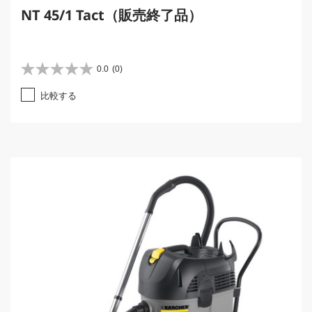
NT 45/1 Tact（販売終了品）
0.0
(0)
星
0
比較する
.
0
／
5
個
で
す
。