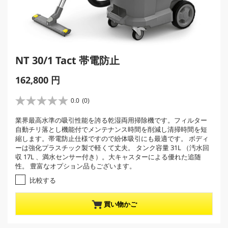
NT 30/1 Tact 帯電防止
C
162,800 円
u
r
0.0
(0)
星
r
0
業界最高水準の吸引性能を誇る乾湿両用掃除機です。フィルター
e
.
自動チリ落とし機能付でメンテナンス時間を削減し清掃時間を短
0
n
縮します。帯電防止仕様ですので紛体吸引にも最適です。 ボディ
／
t
ーは強化プラスチック製で軽くて丈夫。 タンク容量 31L （汚水回
5
p
収 17L 、満水センサー付き）。大キャスターによる優れた追随
個
性。 豊富なオプション品もございます。
r
で
す
o
比較する
。
d
u
買い物かご
c
t