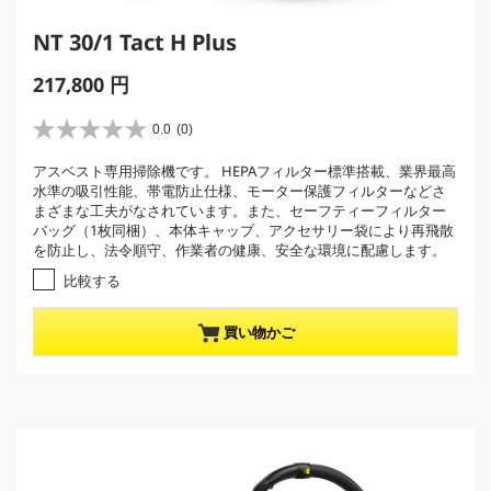
NT 30/1 Tact H Plus
C
217,800 円
u
r
0.0
(0)
星
r
0
アスベスト専用掃除機です。 HEPAフィルター標準搭載、業界最高
e
.
水準の吸引性能、帯電防止仕様、モーター保護フィルターなどさ
0
n
まざまな工夫がなされています。また、セーフティーフィルター
／
t
バッグ（1枚同梱）、本体キャップ、アクセサリー袋により再飛散
5
p
を防止し、法令順守、作業者の健康、安全な環境に配慮します。
個
r
で
比較する
す
o
。
d
買い物かご
u
c
t
p
r
i