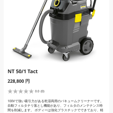
NT 50/1 Tact
C
228,800 円
u
r
0.0
(0)
星
r
0
100Vで強い吸引力がある乾湿両用のバキュームクリーナーです。
e
.
自動フィルタチリ落とし機能があり、フィルタのメンテナンス時
0
n
間を削減します。 ボディーは強化プラスチックでできており、軽
／