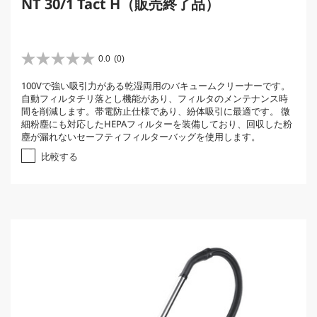
NT 30/1 Tact H（販売終了品）
0.0
(0)
星
0
100Vで強い吸引力がある乾湿両用のバキュームクリーナーです。
.
自動フィルタチリ落とし機能があり、フィルタのメンテナンス時
0
間を削減します。帯電防止仕様であり、紛体吸引に最適です。 微
／
細粉塵にも対応したHEPAフィルターを装備しており、回収した粉
5
塵が漏れないセーフティフィルターバッグを使用します。
個
で
比較する
す
。