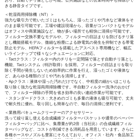
おり、自動でチリ落としが可能。公共施設などの営業時間中も掃除がで
きる静音タイプです。
＜乾湿両用掃除機（NT）＞
強力な吸引力で乾いたゴミはもちろん、湿ったゴミや汚水など液体をそ
のまま吸引可能です。工場や建設現場から、容量がコンパクトなモデル
はオフィスや商業施設など、物が多い場所でも軽快に清掃が可能です。
フィルター交換不要なモデルや、フィルターの目詰まりを防げるチリ落
とし機能搭載モデル、微細な粉塵による静電気の発生を抑制できる帯電
防止モデル、HEPAフィルターを搭載したアスベスト専用機など、幅広
いラインナップで様々なシチュエーションに対応。
・Tactクラス：フィルター内のチリを一定間隔で落とす自動チリ落とし
機能、Tactシステム（特許取得）を採用。フィルターの目詰まりを取り
除く手間が発生しないため効率的に作業を行え、湿ったゴミや液体な
ど、あらゆる種類のゴミや汚れを清掃します。
・Apクラス：液体や湿った汚れだけでなく、中程度の細かいほこりも
取り除く強力な乾湿両用掃除機です。半自動フィルター洗浄のおかげ
で、フィルター掃除の手間を省き効率の良い連続作業が可能です。
・スタンダードクラス：大きめのゴミも多量の液体も吸引可能で、丈夫
で耐久性に優れ、取り回しも簡単なので、毎日の清掃に便利です。
＜業務用バキュームクリーナーのアクセサリー＞
洗って繰り返し使える合成繊維フィルターバスケットや通常のペーパー
フィルターバッグに比べ、集塵量が約2倍（当社比）の合成繊維フィル
ターバッグなど、コストが削減できる消耗品を用意しています。さらに
各種ホースやノズルも豊富にそろえており、オフィス・社内・食品加工