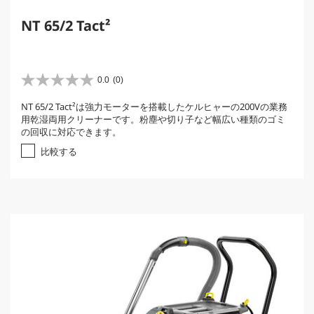
NT 65/2 Tact²
0.0
(0)
星
0
NT 65/2 Tact²は強力モーターを搭載したケルヒャーの200Vの業務
.
用乾湿両用クリーナーです。粉塵や切り子など幅広い種類のゴミ
0
の回収に対応できます。
／
5
比較する
個
で
す
。