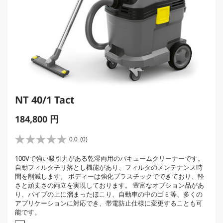
NT 40/1 Tact
C
184,800 円
u
r
0.0
(0)
星
r
0
100Vで強い吸引力がある乾湿両用のバキュームクリーナーです。
e
.
自動フィルタチリ落とし機能があり、フィルタのメンテナンス時
0
n
間を削減します。 ボディーは強化プラスチックでできており、軽
／
t
さと頑丈さの両立を実現しております。 豊富なオプション品があ
5
p
り、パイプの上に溜まったほこり、自動車の中のゴミ等、多くの
個
アプリケーションに対応でき、帯電防止仕様に変更することも可
r
で
能です。
す
o