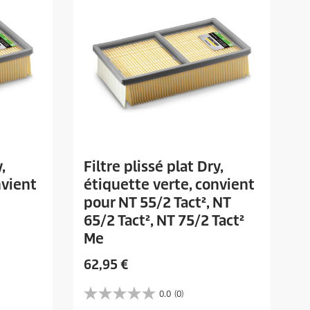
,
Filtre plissé plat Dry,
nvient
étiquette verte, convient
pour NT 55/2 Tact², NT
65/2 Tact², NT 75/2 Tact²
Me
P
62,95 €
r
i
0.0
(0)
0
x