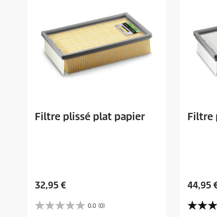
Filtre plissé plat papier
Filtre
P
P
32,95 €
44,95 
r
r
i
i
0.0
(0)
0
5
x
x