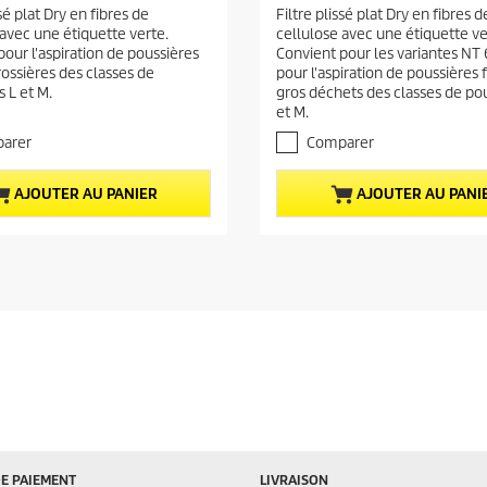
.
ssé plat Dry en fibres de
Filtre plissé plat Dry en fibres d
a
0
 avec une étiquette verte.
cellulose avec une étiquette ve
s
c
our l'aspiration de poussières
Convient pour les variantes NT
u
t
rossières des classes de
pour l'aspiration de poussières 
r
u
 L et M.
gros déchets des classes de pou
5
et M.
e
é
t
l
arer
Comparer
o
d
i
u
AJOUTER AU PANIER
AJOUTER AU PANI
l
p
e
r
s
.
o
1
d
a
u
v
i
i
s
t
E PAIEMENT
LIVRAISON