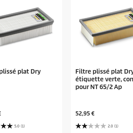
 plissé plat Dry
Filtre plissé plat Dry
étiquette verte, co
pour NT 65/2 Ap
P
€
52,95 €
r
i
5.0
(1)
2.0
(1)
2
x