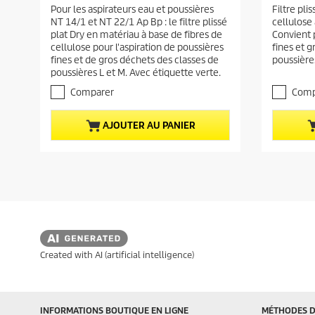
.
.
Pour les aspirateurs eau et poussières
Filtre pli
a
a
0
0
NT 14/1 et NT 22/1 Ap Bp : le filtre plissé
cellulose
s
s
c
c
plat Dry en matériau à base de fibres de
Convient p
u
u
t
t
cellulose pour l'aspiration de poussières
fines et g
r
r
u
u
fines et de gros déchets des classes de
poussières
5
5
poussières L et M. Avec étiquette verte.
e
e
é
é
t
t
l
l
Comparer
Comp
o
o
d
d
i
i
u
u
AJOUTER AU PANIER
l
l
p
p
e
e
r
r
s
s
.
.
o
o
1
d
d
a
u
u
v
i
i
i
s
t
t
Created with AI (artificial intelligence)
INFORMATIONS BOUTIQUE EN LIGNE
MÉTHODES D