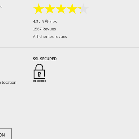
★★★★★
★★★★★
es
4.3 / 5 Étoiles
1567 Revues
Afficher les revues
SSL SECURED
 location
ION