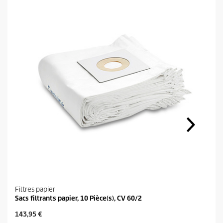
Filtres papier
Sacs filtrants papier, 10 Pièce(s), CV 60/2
P
143,95 €
r