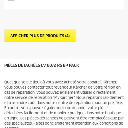
5
s
u
r
5
é
t
AFFICHER PLUS DE PRODUITS (4)
o
i
l
e
s
.
PIÉCES DÉTACHÉES CV 60/2 RS BP PACK
2
a
v
Quel que soit le lieu où vous avez acheté votre appareil Kärcher,
i
vous pouvez contacter tout revendeur Kärcher de votre région en
s
cas de réparation. Vous pouvez également utiliser directement
notre service de réparation "MyKärcher". Nous réparons rapidement
et à moindre coût dans notre centre de réparation pour un prix fixe.
En outre, vous pouvez également commander votre pièce
détachées facilement et de manière pratique dans notre boutique
en ligne. Les pièces détachées ne peuvent être remplacées que par
des spécialistes. Faites donc également attention aux conditions de