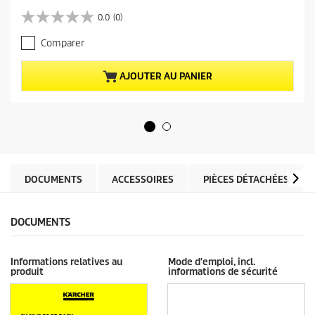
i
0.0
(0)
0
x
.
a
Comparer
0
c
s
t
u
u
AJOUTER AU PANIER
r
e
5
l
é
d
t
u
o
p
i
r
l
o
e
d
DOCUMENTS
ACCESSOIRES
PIÈCES DÉTACHÉES
s
u
.
i
t
DOCUMENTS
Informations relatives au
Mode d'emploi, incl.
produit
informations de sécurité