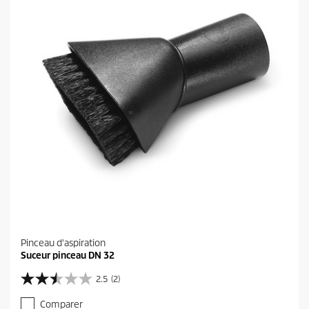
s
u
.
i
t
Pinceau d'aspiration
Suceur pinceau DN 32
2.5
(2)
2
.
Comparer