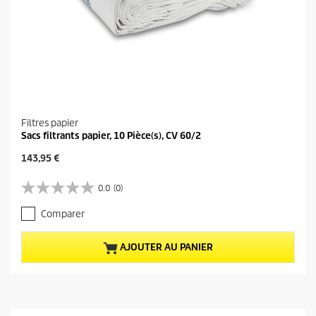
Filtres papier
Sacs filtrants papier, 10 Pièce(s), CV 60/2
P
143,95 €
r
i
0.0
(0)
0
x
.
a
Comparer
0
c
s
t
u
u
AJOUTER AU PANIER
r
e
5
l
é
d
t
u
o
p