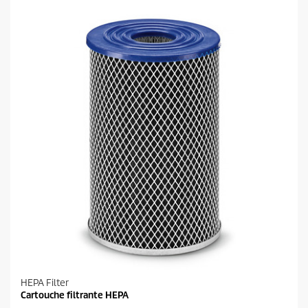
i
r
l
o
e
d
s
u
.
i
t
HEPA Filter
Cartouche filtrante HEPA