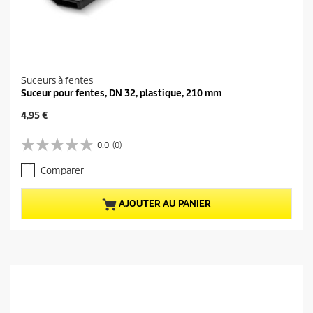
Suceurs à fentes
Suceur pour fentes, DN 32, plastique, 210 mm
P
4,95 €
r
i
0.0
(0)
0
x
.
a
Comparer
0
c
s
t
u
u
AJOUTER AU PANIER
r
e
5
l
é
d
t
u
o
p
i
r
l
o
e
d