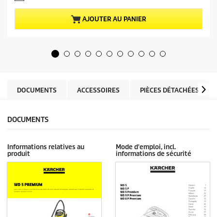
c
s
t
u
u
AJOUTER AU PANIER
r
e
5
l
é
d
t
u
o
p
i
r
l
o
e
d
DOCUMENTS
ACCESSOIRES
PIÈCES DÉTACHÉES
s
u
.
i
5
t
DOCUMENTS
2
a
v
Informations relatives au
Mode d'emploi, incl.
i
produit
informations de sécurité
s