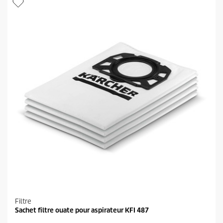
r
l
o
e
d
s
u
.
i
2
t
4
a
v
i
s
Filtre
Sachet filtre ouate pour aspirateur KFI 487