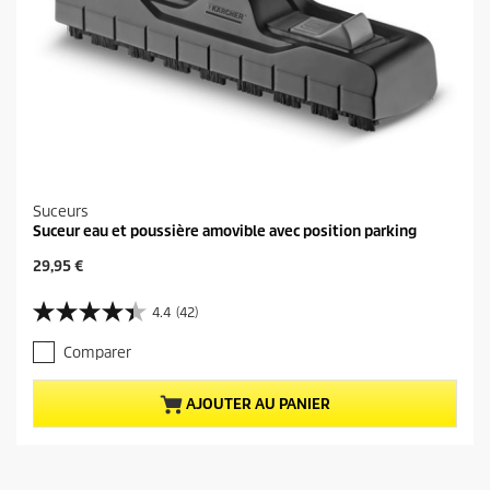
Suceurs
Suceur eau et poussière amovible avec position parking
P
29,95 €
r
i
4.4
(42)
4
x
.
a
Comparer
4
c
s
t
u
u
AJOUTER AU PANIER
r
e
5
l
é
d
t
u