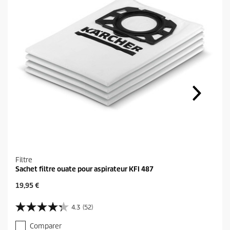
Filtre
Sachet filtre ouate pour aspirateur KFI 487
P
19,95 €
r
i
4.3
(52)
4
x
.
a
Comparer
3