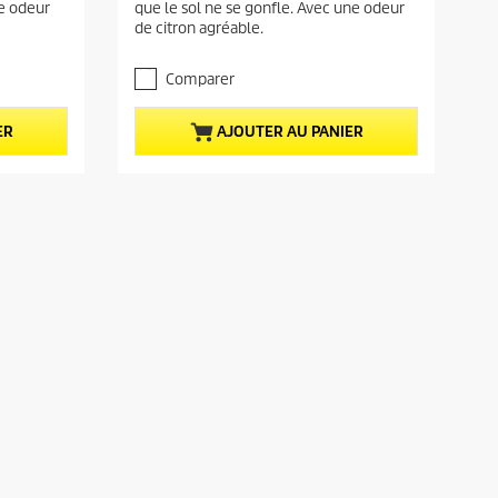
u
ne odeur
que le sol ne se gonfle. Avec une odeur
5
de citron agréable.
e
é
t
l
o
Comparer
d
i
u
l
p
ER
AJOUTER AU PANIER
e
r
s
.
o
2
d
a
u
v
i
i
s
t