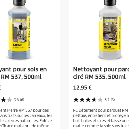
yant pour sols en
Nettoyant pour par
e RM 537, 500ml
ciré RM 535, 500ml
P
€
12,95 €
r
i
3.8
(6)
3.7
(3)
3
x
.
ent Pierre RM 537 pour des
FC Détergent pour parquet RM
a
7
sans traits sur les carreaux, les
nettoie, entretient et protège l
s
c
 les pierres naturelles. Enlève
bois huilés et cirés et laisse une
u
t
efficace mais tout de même
matte comme la soie sans traits
r