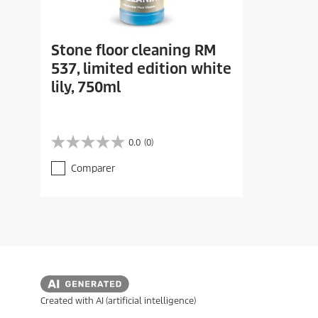
Stone floor cleaning RM
537, limited edition white
lily, 750ml
0.0
(0)
0
.
Comparer
0
s
u
r
5
é
t
o
i
l
e
Created with AI (artificial intelligence)
s