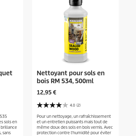
quet
Nettoyant pour sols en
bois RM 534, 500ml
P
12,95 €
r
i
4.0
(2)
4
x
.
 535
Pour un nettoyage, un rafraîchissement
a
0
es sols en
et un entretien puissants mais tout de
s
c
 brillance
même doux des sols en bois vernis. Avec
u
t
, sans
protection contre l'humidité pour éviter
r