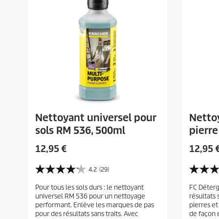
Nettoyant universel pour
Netto
sols RM 536, 500ml
pierr
P
P
12,95 €
12,95 
r
r
i
i
4.2
(29)
4
3
x
x
.
.
Pour tous les sols durs : le nettoyant
FC Déterg
a
a
2
8
universel RM 536 pour un nettoyage
résultats 
s
s
c
c
performant. Enlève les marques de pas
pierres et
u
u
t
t
pour des résultats sans traits. Avec
de façon 
r
r