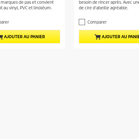
u
 marques de pas et convient
besoin de rincer après. Avec u
5
 au vinyl, PVC et linoléum.
de cire d'abeille agréable.
e
é
t
l
o
arer
Comparer
d
i
u
l
p
AJOUTER AU PANIER
AJOUTER AU PANI
e
r
s
.
o
3
d
a
u
v
i
i
s
t