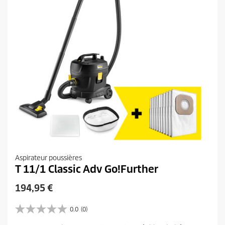
Aspirateur poussières
T 11/1 Classic Adv Go!Further
P
194,95 €
r
i
0.0
(0)
0
x
.