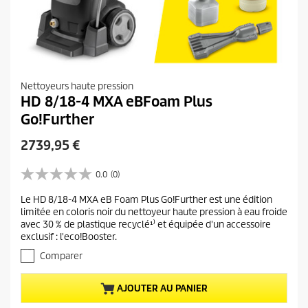
Nettoyeurs haute pression
HD 8/18-4 MXA eBFoam Plus
Go!Further
P
2739,95 €
r
i
0.0
(0)
0
x
.
Le HD 8/18-4 MXA eB Foam Plus Go!Further est une édition
a
0
limitée en coloris noir du nettoyeur haute pression à eau froide
s
c
avec 30 % de plastique recyclé¹⁾ et équipée d'un accessoire
u
t
exclusif : l'eco!Booster.
r
u
5
Comparer
e
é
t
l
AJOUTER AU PANIER
o
d
i