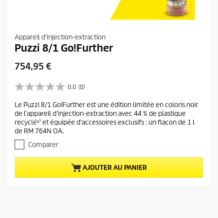
Appareil d'injection-extraction
Puzzi 8/1 Go!Further
P
754,95 €
r
i
0.0
(0)
0
x
.
Le Puzzi 8/1 Go!Further est une édition limitée en coloris noir
a
0
de l'appareil d'injection-extraction avec 44 % de plastique
s
c
recyclé¹⁾ et équipée d'accessoires exclusifs : un flacon de 1 l
u
t
de RM 764N OA.
r
u
5
Comparer
e
é
t
l
AJOUTER AU PANIER
o
d
i
u
l
p
e
r
s
.
o