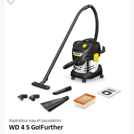
e
s
.
8
5
a
v
i
s
Aspirateur eau et poussières
WD 4 S Go!Further