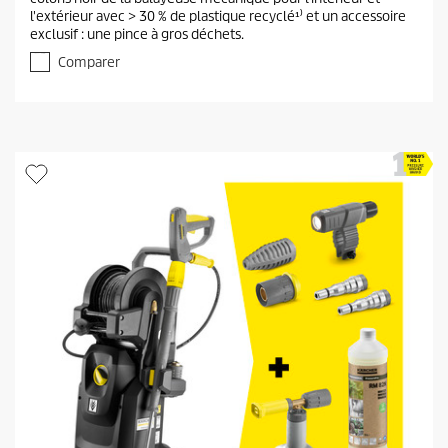
s
l'extérieur avec > 30 % de plastique recyclé¹⁾ et un accessoire
u
exclusif : une pince à gros déchets.
r
5
Comparer
é
t
o
i
l
e
s
.