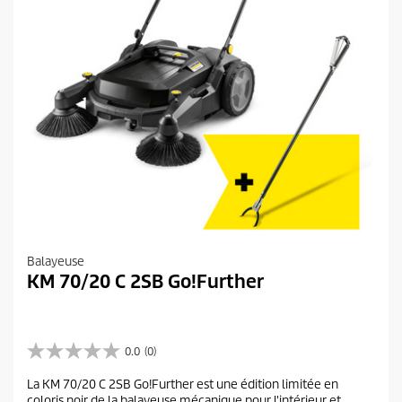
Balayeuse
KM 70/20 C 2SB Go!Further
0.0
(0)
0
.
La KM 70/20 C 2SB Go!Further est une édition limitée en
0
coloris noir de la balayeuse mécanique pour l'intérieur et