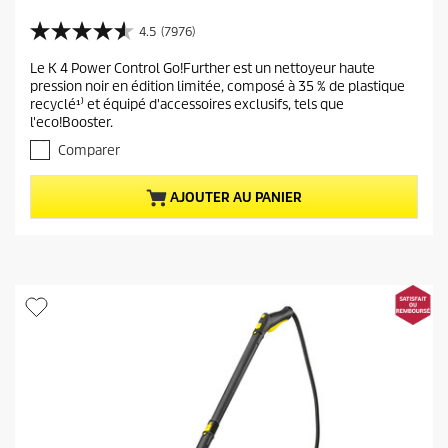
r
i
4.5
(7976)
4
x
.
Le K 4 Power Control Go!Further est un nettoyeur haute
a
5
pression noir en édition limitée, composé à 35 % de plastique
s
c
recyclé¹⁾ et équipé d'accessoires exclusifs, tels que
u
t
l'eco!Booster.
r
u
5
Comparer
e
é
t
l
AJOUTER AU PANIER
o
d
i
u
l
p
e
r
s
.
o
7
d
9
u
7
i
6
a
t
v
i
s