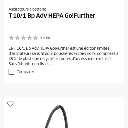
Aspirateurs à batterie
T 10/1 Bp Adv HEPA Go!Further
0.0
(0)
0
.
Le T 10/1 Bp Adv HEPA Go!Further est une édition limitée
0
d'aspirateurs sans fil pour poussières sèches noirs, composés à
s
45 % de plastique recyclé¹⁾ et dotés d'accessoires exclusifs :
u
Sacs filtrants non tissés
r
5
Comparer
é
t
o
i
l
e
s
.