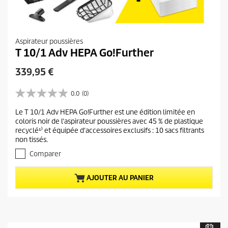
Aspirateur poussières
T 10/1 Adv HEPA Go!Further
P
339,95 €
r
i
0.0
(0)
0
x
.
Le T 10/1 Adv HEPA Go!Further est une édition limitée en
a
0
coloris noir de l'aspirateur poussières avec 45 % de plastique
s
c
recyclé¹⁾ et équipée d'accessoires exclusifs : 10 sacs filtrants
u
t
non tissés.
r
u
5
Comparer
e
é
t
l
AJOUTER AU PANIER
o
d
i
u
l
p
e
r
s
.