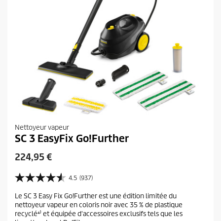
Nettoyeur vapeur
SC 3 EasyFix Go!Further
P
224,95 €
r
i
4.5
(937)
4
x
.
Le SC 3 Easy Fix Go!Further est une édition limitée du
a
5
nettoyeur vapeur en coloris noir avec 35 % de plastique
s
c
recyclé⁴⁾ et équipée d'accessoires exclusifs tels que les
u