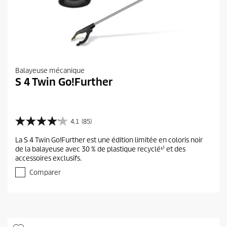
Balayeuse mécanique
S 4 Twin Go!Further
4.1
(85)
4
.
La S 4 Twin Go!Further est une édition limitée en coloris noir
1
de la balayeuse avec 30 % de plastique recyclé¹⁾ et des
s
accessoires exclusifs.
u
r
Comparer
5
é
t
o
i
l