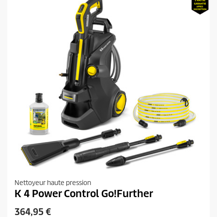
u
a
i
v
i
t
s
Nettoyeur haute pression
K 4 Power Control Go!Further
P
364,95 €