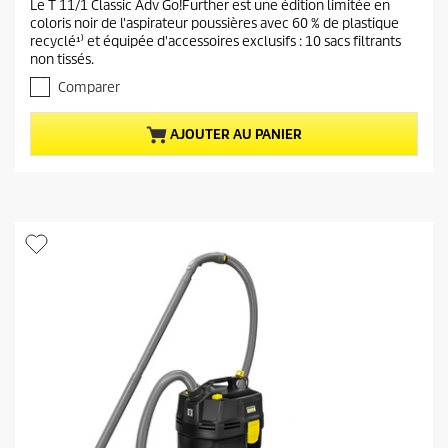
Le T 11/1 Classic Adv Go!Further est une édition limitée en
a
0
coloris noir de l'aspirateur poussières avec 60 % de plastique
s
c
recyclé¹⁾ et équipée d'accessoires exclusifs : 10 sacs filtrants
u
t
non tissés.
r
u
5
Comparer
e
é
t
l
AJOUTER AU PANIER
o
d
i
u
l
p
e
r
s
.
o
d
u
i
t