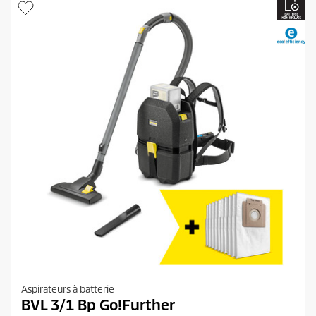
o
d
u
i
t
Aspirateurs à batterie
BVL 3/1 Bp Go!Further