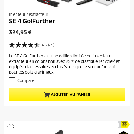
Injecteur / extracteur
SE 4 Go!Further
P
324,95 €
r
i
4.5
(29)
4
x
.
Le SE 4 Go!Further est une édition limitée de l'injecteur-
a
5
extracteur en coloris noir avec 25 % de plastique recyclé¹⁾ et
s
c
équipée d'accessoires exclusifs tels que le suceur fauteuil
u
t
pour les poils d'animaux.
r
u
5
Comparer
e
é
t
l
AJOUTER AU PANIER
o
d
i
u
l
p
e
r
s
.
o
2
d
9