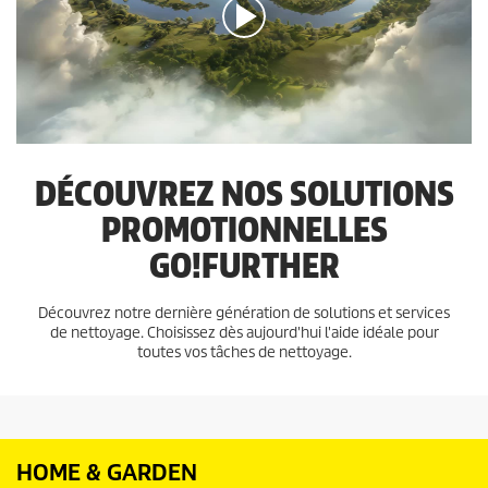
0
s
e
c
o
n
DÉCOUVREZ NOS SOLUTIONS
d
e
PROMOTIONNELLES
s
s
GO!FURTHER
u
r
0
s
Découvrez notre dernière génération de solutions et services
e
de nettoyage. Choisissez dès aujourd'hui l'aide idéale pour
c
toutes vos tâches de nettoyage.
o
n
d
e
s
HOME & GARDEN