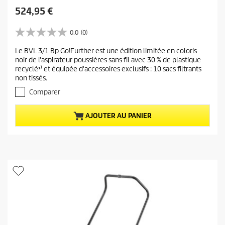
P
524,95 €
r
i
0.0
(0)
0
x
.
Le BVL 3/1 Bp Go!Further est une édition limitée en coloris
a
0
noir de l'aspirateur poussières sans fil avec 30 % de plastique
s
c
recyclé¹⁾ et équipée d'accessoires exclusifs : 10 sacs filtrants
u
t
non tissés.
r
u
5
Comparer
e
é
t
l
AJOUTER AU PANIER
o
d
i
u
l
p
e
r
s
.
o
d
u
i
t