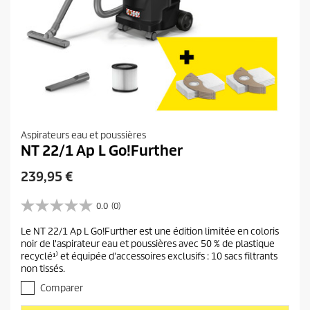
Aspirateurs eau et poussières
NT 22/1 Ap L Go!Further
P
239,95 €
r
i
0.0
(0)
0
x
.
Le NT 22/1 Ap L Go!Further est une édition limitée en coloris
a
0
noir de l'aspirateur eau et poussières avec 50 % de plastique
s
c
recyclé¹⁾ et équipée d'accessoires exclusifs : 10 sacs filtrants
u
t
non tissés.
r
u
5
Comparer
e
é