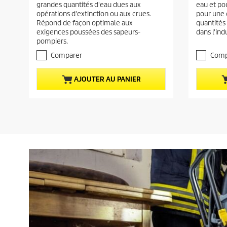
c
c
grandes quantités d'eau dues aux
eau et po
u
u
t
t
opérations d'extinction ou aux crues.
pour une 
r
r
u
u
Répond de façon optimale aux
quantités
5
5
exigences poussées des sapeurs-
dans l'ind
e
e
é
é
pompiers.
t
t
l
l
o
o
Comparer
Comp
d
d
i
i
u
u
l
l
p
p
AJOUTER AU PANIER
e
e
r
r
s
s
.
.
o
o
d
d
u
u
i
i
t
t