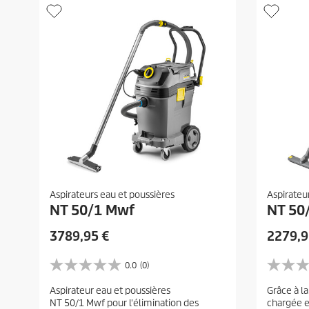
Aspirateurs eau et poussières
Aspirateu
NT 50/1 Mwf
NT 50
P
P
3789,95 €
2279,9
r
r
i
i
0.0
(0)
0
0
x
x
.
.
Aspirateur eau et poussières
Grâce à l
a
a
0
0
NT 50/1 Mwf pour l'élimination des
chargée et
s
s