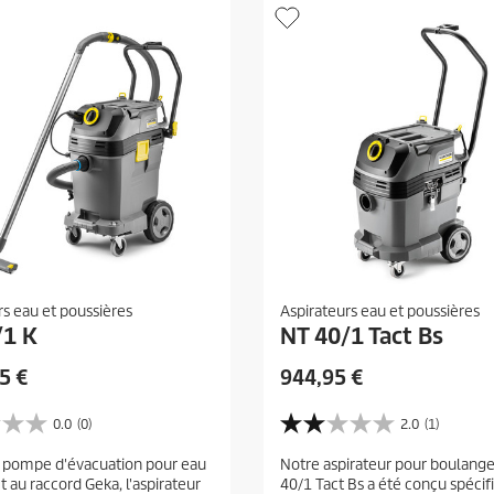
rs eau et poussières
Aspirateurs eau et poussières
/1 K
NT 40/1 Tact Bs
P
5 €
944,95 €
r
i
0.0
(0)
2.0
(1)
2
x
.
a pompe d'évacuation pour eau
Notre aspirateur pour boulange
a
0
 au raccord Geka, l'aspirateur
40/1 Tact Bs a été conçu spéci
s