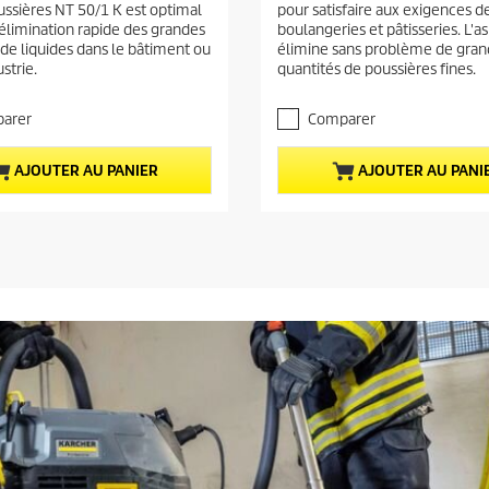
c
ussières NT 50/1 K est optimal
pour satisfaire aux exigences d
u
t
élimination rapide des grandes
boulangeries et pâtisseries. L'a
r
u
 de liquides dans le bâtiment ou
élimine sans problème de gran
5
ustrie.
quantités de poussières fines.
e
é
t
l
o
arer
Comparer
d
i
u
l
p
AJOUTER AU PANIER
AJOUTER AU PANI
e
r
s
.
o
1
d
a
u
v
i
i
s
t