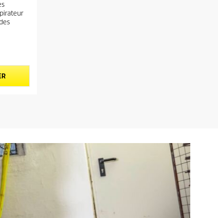
es
spirateur
des
ER