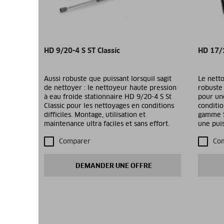
HD 9/20-4 S ST Classic
HD 17/1
Aussi robuste que puissant lorsquil sagit
Le netto
de nettoyer : le nettoyeur haute pression
robuste 
à eau froide stationnaire HD 9/20-4 S St
pour une
Classic pour les nettoyages en conditions
conditio
difficiles. Montage, utilisation et
gamme S
maintenance ultra faciles et sans effort.
une pui
Comparer
Co
DEMANDER UNE OFFRE