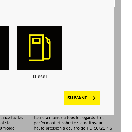
Diesel
SUIVANT
HD 10/21-4 S ST Classic
nance faciles
Facile à manier à tous les égards, très
l : le
performant et robuste : le nettoyeur
u froide
haute pression à eau froide HD 10/21-4 S