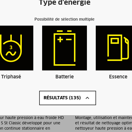
Type d'énergie
Possibilité de sélection multiple
Triphasé
Batterie
Essence
RÉSULTATS (135)
8-4 S ST Classic
HD 10/25-4 S ST Classic
ur haute pression à eau froide HD
Montage, utilisation et mainte
 S St Classic développé pour une
et résultat de nettoyage optima
ion continue stationnaire en
nettoyeur haute pression à ea