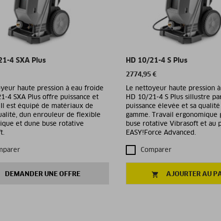
21-4 SXA Plus
HD 10/21-4 S Plus
2774,95 €
yeur haute pression à eau froide
Le nettoyeur haute pression à
1-4 SXA Plus offre puissance et
HD 10/21-4 S Plus sillustre pa
 Il est équipé de matériaux de
puissance élevée et sa qualité
alité, dun enrouleur de flexible
gamme. Travail ergonomique g
ique et dune buse rotative
buse rotative Vibrasoft et au p
t.
EASY!Force Advanced.
mparer
Comparer
DEMANDER UNE OFFRE
AJOURTER AU P