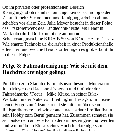
Ob im privaten oder professionellen Bereich —
Reinigungsroboter sind schon lange keine Technologie der
Zukunft mehr. Sie nehmen uns Reinigungsarbeiten ab und
schaffen vor allem Zeit. Julia Meyer besucht in dieser Folge
das Traktorenwerk des Landtechnikherstellers Fendt in
Marktoberdorf. Dort kommt die autonome
Scheuersaugmaschine KIRA B 50 von Kärcher zum Einsatz.
Wie smarte Technologie die Arbeit in einer Produktionshalle
erleichtert und welche Herausforderungen es gibt, erfahrt ihr
in dieser Folge.
Folge 8: Fahrradreinigung: Wie sie mit dem
Hochdruckreiniger gelingt
Pünktlich zum Start der Fahrradsaison besucht Moderatorin
Julia Meyer den Radsport-Experten und Gründer der
Fahrradmarke "Focus", Mike Kluge, in seiner Bike-
Werkstatt in der Nähe von Freiburg im Breisgau. In unserer
neuen Folge von Clean. spricht sie mit ihm über seine
Radsportkarriere und wie er auch nach seiner Profilaufbahn
sein Hobby zum Beruf gemacht hat. Zusammen schauen sie
sich außerdem an, wie Fahrräder am besten gereinigt werden
und worauf beim Einsatz eines Hochdruckreinigers zu
achten ist. Das alles erfahrt ihr in dieser Folge. Jetzt