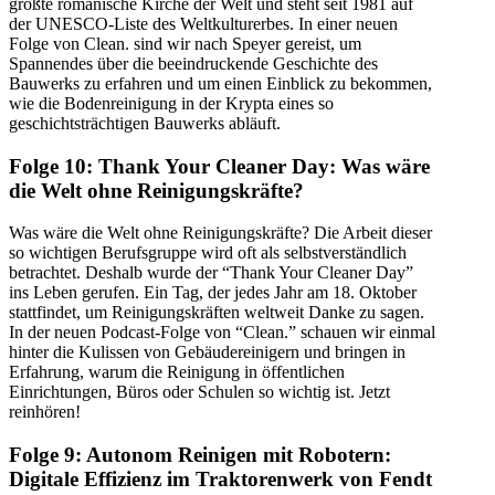
größte romanische Kirche der Welt und steht seit 1981 auf
der UNESCO-Liste des Weltkulturerbes. In einer neuen
Folge von Clean. sind wir nach Speyer gereist, um
Spannendes über die beeindruckende Geschichte des
Bauwerks zu erfahren und um einen Einblick zu bekommen,
wie die Bodenreinigung in der Krypta eines so
geschichtsträchtigen Bauwerks abläuft.
Folge 10: Thank Your Cleaner Day: Was wäre
die Welt ohne Reinigungskräfte?
Was wäre die Welt ohne Reinigungskräfte? Die Arbeit dieser
so wichtigen Berufsgruppe wird oft als selbstverständlich
betrachtet. Deshalb wurde der “Thank Your Cleaner Day”
ins Leben gerufen. Ein Tag, der jedes Jahr am 18. Oktober
stattfindet, um Reinigungskräften weltweit Danke zu sagen.
In der neuen Podcast-Folge von “Clean.” schauen wir einmal
hinter die Kulissen von Gebäudereinigern und bringen in
Erfahrung, warum die Reinigung in öffentlichen
Einrichtungen, Büros oder Schulen so wichtig ist. Jetzt
reinhören!
Folge 9: Autonom Reinigen mit Robotern:
Digitale Effizienz im Traktorenwerk von Fendt