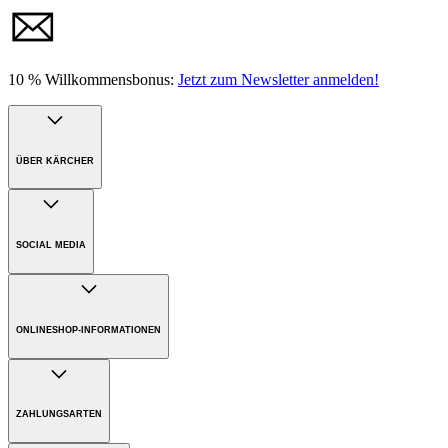
10 % Willkommensbonus:
Jetzt zum Newsletter anmelden!
ÜBER KÄRCHER
Unternehmen
Karriere
SOCIAL MEDIA
Nachhaltigkeit
Presse
ONLINESHOP-INFORMATIONEN
Versandkosten
Bezahlung
ZAHLUNGSARTEN