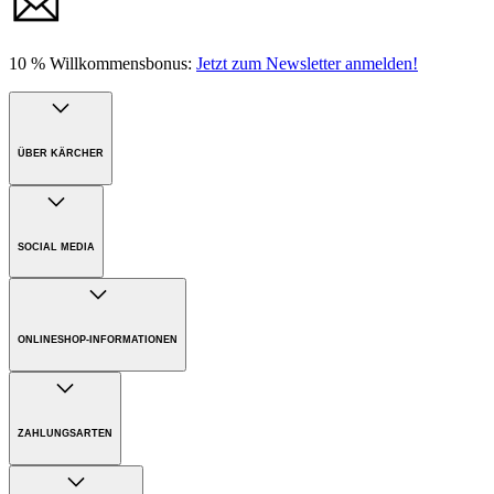
10 % Willkommensbonus:
Jetzt zum Newsletter anmelden!
ÜBER KÄRCHER
Unternehmen
Karriere
SOCIAL MEDIA
Nachhaltigkeit
Presse
ONLINESHOP-INFORMATIONEN
Versandkosten
Bezahlung
ZAHLUNGSARTEN
Gewährleistung