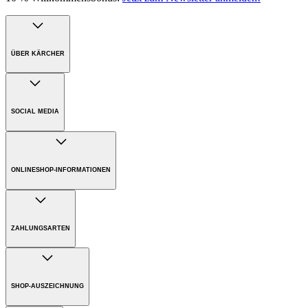
ÜBER KÄRCHER
Unternehmen
Karriere
SOCIAL MEDIA
Nachhaltigkeit
Presse
ONLINESHOP-INFORMATIONEN
Versandkosten
Bezahlung
ZAHLUNGSARTEN
Gewährleistung
Rücksendungen
SHOP-AUSZEICHNUNG
Entsorgungs- und Rücknahmehinweise