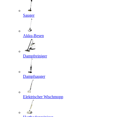
Sauger
Akku-Besen
Dampfreiniger
Dampfsauger
Elektrischer Wischmopp