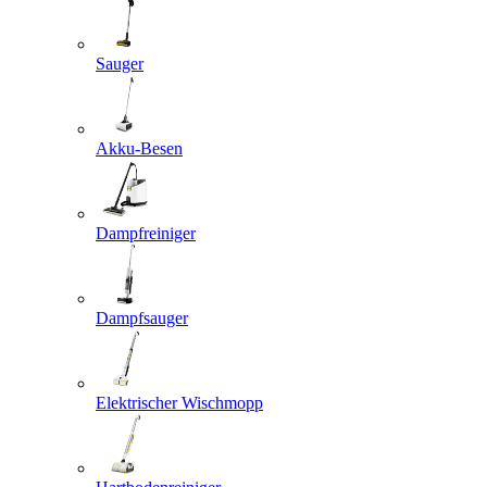
Sauger
Akku-Besen
Dampfreiniger
Dampfsauger
Elektrischer Wischmopp