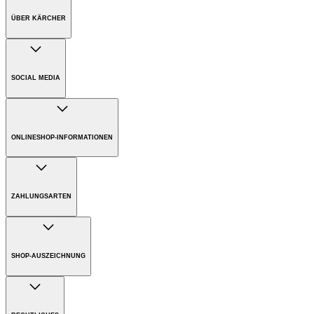
ÜBER KÄRCHER
Unternehmen
Karriere
SOCIAL MEDIA
Nachhaltigkeit
Presse
ONLINESHOP-INFORMATIONEN
Versandkosten
Bezahlung
ZAHLUNGSARTEN
Gewährleistung
Rücksendungen
SHOP-AUSZEICHNUNG
Entsorgungs- und Rücknahmehinweise