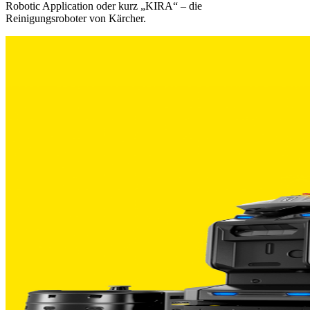
Robotic Application oder kurz „KIRA“ – die
Reinigungsroboter von Kärcher.