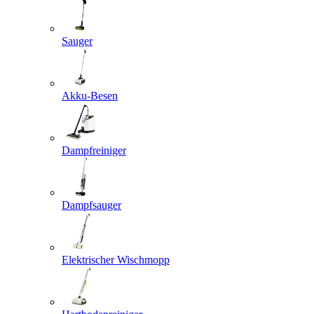
Sauger
Akku-Besen
Dampfreiniger
Dampfsauger
Elektrischer Wischmopp