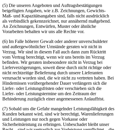
(5) Die unseren Angeboten und Auftragsbestätigungen
beigefügten Angaben, wie z.B. Zeichnungen, Gewichts-
Maß- und Kapazitätsangaben sind, falls nicht ausdrücklich
als verbindlich gekennzeichnet, nur annähernd maßgebend.
An Zeichnungen, Entwürfen, Muster oder ähnliche
Vorarbeiten behalten wir uns alle Rechte vor.
(6) Im Falle höherer Gewalt oder anderer unverschuldeter
und außergewöhnlicher Umstände geraten wir nicht in
Verzug. Wir sind in diesem Fall auch dann zum Rücktritt
vom Vertrag berechtigt, wenn wir uns bereits im Verzug
befinden. Wir geraten insbesondere nicht in Verzug bei
Lieferverzögerungen, soweit diese durch nicht richtige oder
nicht rechtzeitige Belieferung durch unsere Lieferanten
verursacht worden sind, die wir nicht zu vertreten haben. Bei
Hindernissen vorübergehender Dauer verlängern sich die
Liefer- oder Leistungsfristen oder verschieben sich die
Liefer- oder Leistungstermine um den Zeitraum der
Behinderung zuzüglich einer angemessenen Anlauffrist.
(7) Sobald uns die Gefahr mangelnder Leistungsfähigkeit des
Kunden bekannt wird, sind wir berechtigt, Warenlieferungen
und Leistungen nur noch gegen Vorkasse oder
Sicherheitsleistung zu erbringen. Unbeschadet bleibt unser
Recht – sind wir vertraglich zur Vorleistung verpflichtet – die