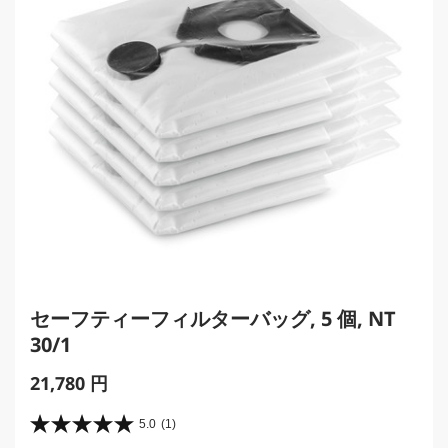
セーフティーフィルターバッグ, 5 個, NT
30/1
C
21,780 円
u
r
5.0
(1)
星