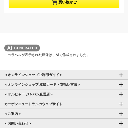
／
買い物かご
t
5
p
個
r
で
す
o
。
d
u
c
t
p
このラベルが表示された画像は、AIで作成されました。
r
i
c
＜オンラインショップご利用ガイド＞
e
＜オンラインショップ 取扱カード・支払い方法＞
＜ケルヒャー ジャパン直営店＞
カーボンニュートラルのウェブサイト
＜ご案内＞
＜お問い合わせ＞