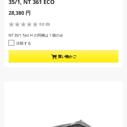
35/1, NT 361 ECO
C
28,380 円
u
r
0.0
(0)
星
r
0
NT 35/1 Tact H の同梱は 1 個のみ
e
.
0
n
比較する
／
t
5
p
買い物かご
個
r
で
す
o
。
d
u
c
t
p
r
i
c
e