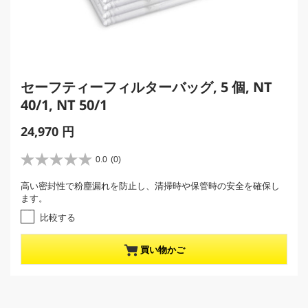
セーフティーフィルターバッグ, 5 個, NT
40/1, NT 50/1
C
24,970 円
u
r
0.0
(0)
星
r
0
高い密封性で粉塵漏れを防止し、清掃時や保管時の安全を確保し
e
.
ます。
0
n
／
比較する
t
5
p
個
r
買い物かご
で
す
o
。
d
u