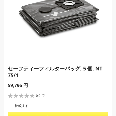
セーフティーフィルターバッグ, 5 個, NT
75/1
C
59,796 円
u
r
0.0
(0)
星
r
0
比較する
e
.
0
n