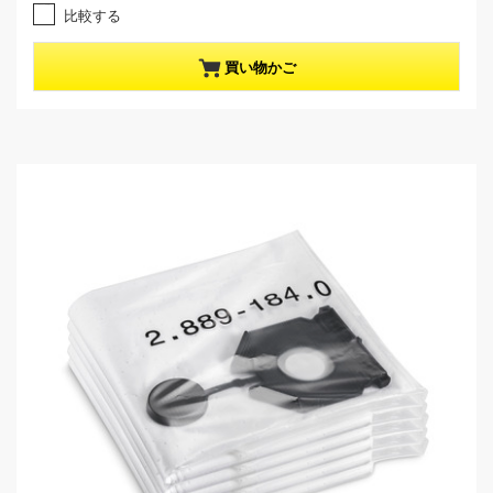
r
5
比較する
e
.
0
n
／
買い物かご
t
5
p
個
r
で
す
o
。
d
1
u
レ
c
ビ
t
ュ
ー
p
件
r
数
i
c
e