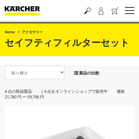
買い物かご
Home
アクセサリー
セイフティフィルターセット
製品の比較
4
点の取扱製品 |
4
点をオンラインショップで販売中 価格
21,780 円
ー
59,796 円