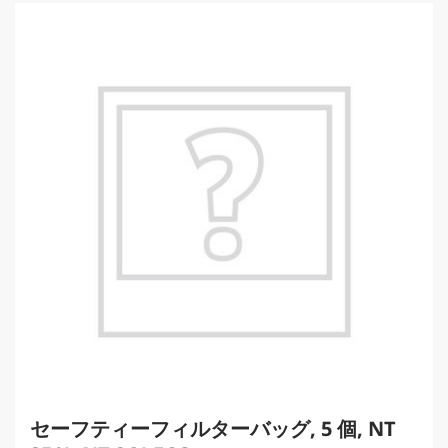
c
t
p
r
i
c
e
セーフティーフィルターバッグ, 5 個, NT