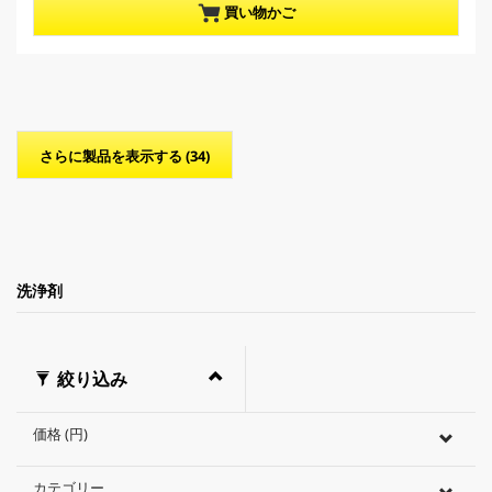
／
p
買い物かご
5
r
個
o
で
d
す
u
。
c
t
p
さらに製品を表示する (34)
r
i
c
e
洗浄剤
絞り込み
価格 (円)
カテゴリー