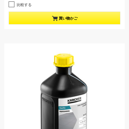
1
e
比較する
.
n
0
t
／
p
買い物かご
5
r
個
o
で
d
す
u
。
c
1
t
レ
p
ビ
r
ュ
i
ー
c
件
e
数