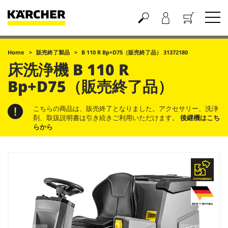
買い物かご
Home
販売終了製品
B 110 R Bp+D75（販売終了品） 31372180
床洗浄機
B 110 R
Bp+D75（販売終了品）
こちらの商品は、販売終了となりました。アクセサリー、洗浄
剤、取扱説明書は引き続きご利用いただけます。
後継機はこち
らから