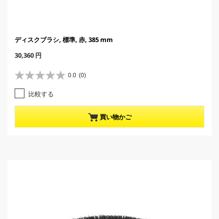
ディスクブラシ, 標準, 赤, 385 mm
C
30,360 円
u
r
0.0
(0)
星
r
0
e
比較する
.
n
0
t
／
p
買い物かご
5
r
個
o
で
d
す
u
。
c
t
p
r
i
c
e