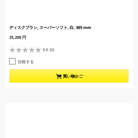
ディスクブラシ, スーパーソフト, 白, 385 mm
C
35,200 円
u
r
0.0
(0)
星
r
0
e
比較する
.
n
0
t
／
p
買い物かご
5
r
個
o
で
d
す
u
。
c
t
p
r
i
c
e