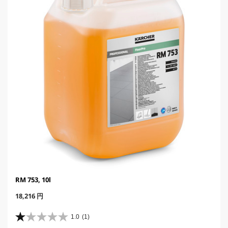
i
c
e
RM 753, 10l
C
18,216 円
u
r
1.0
(1)
星
r