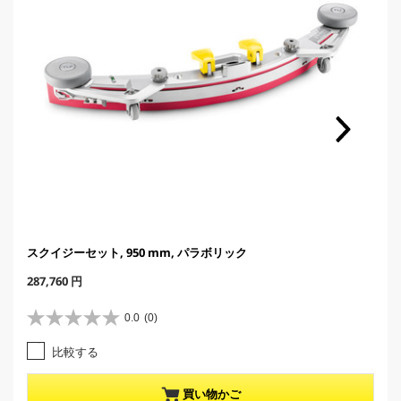
スクイジーセット, 950 mm, パラボリック
C
287,760 円
u
r
0.0
(0)
星
r
0
e
比較する
.
n
0
t
／
p
買い物かご