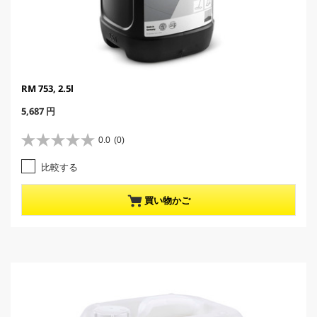
RM 753, 2.5l
C
5,687 円
u
r
0.0
(0)
星
r
0
e
比較する
.
n
0
t
／
p
買い物かご
5
r
個
o
で
d
す
u
。
c
t
p
r
i