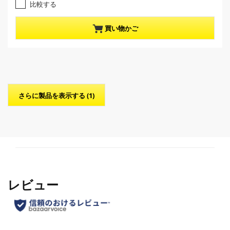
比較する
.
n
0
t
／
p
買い物かご
5
r
個
o
で
d
す
u
。
c
t
p
さらに製品を表示する (1)
r
i
c
e