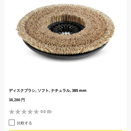
ディスクブラシ, ソフト, ナチュラル, 385 mm
C
38,280 円
u
r
0.0
(0)
星
r
0
e
比較する
.
n
0
t