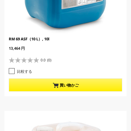
RM 69 ASF（10 L）, 10l
C
13,464 円
u
r
0.0
(0)
星
r
0
e
比較する
.
n
0
t
／
p
買い物かご
5
r
個
o
で
d
す
u
。
c
t
p
r