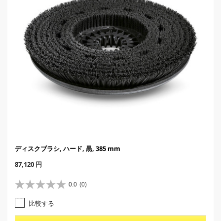
ディスクブラシ, ハード, 黒, 385 mm
C
87,120 円
u
r
0.0
(0)
星
r
0
e
比較する
.
n
0
t