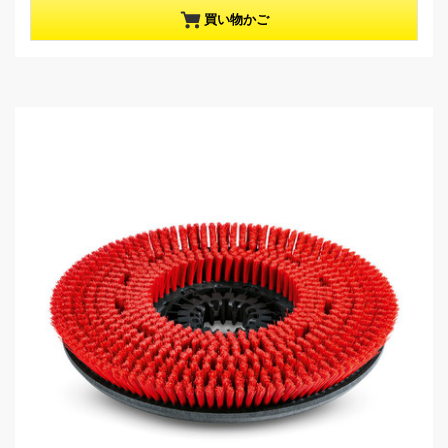
／
p
買い物かご
5
r
個
o
で
d
す
u
。
c
t
p
r
i
c
e