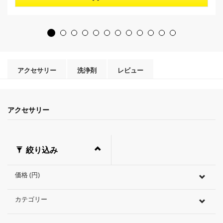
5
r
個
o
で
d
す
u
。
c
t
p
r
アクセサリー
洗浄剤
レビュー
i
c
e
アクセサリー
絞り込み
価格 (円)
カテゴリー