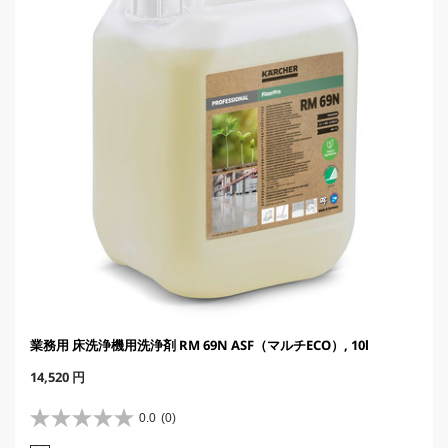
c
e
業務用 床洗浄機用洗浄剤 RM 69N ASF（マルチECO）, 10l
C
14,520 円
u
r
0.0
(0)
星
r
0
e