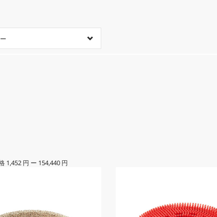
ー
格
1,452 円
ー
154,440 円