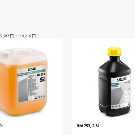
5,687 円
ー
18,216 円
0l
RM 753, 2.5l