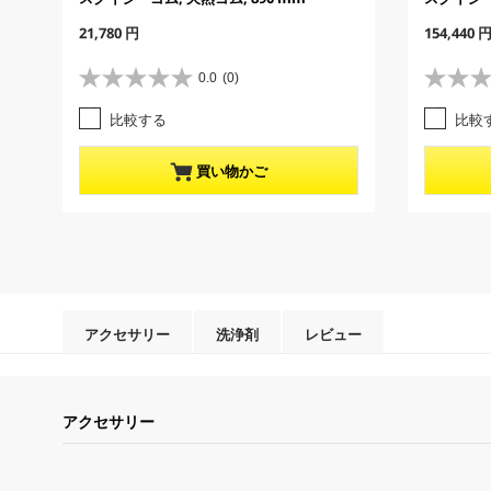
C
C
21,780 円
154,440 
u
u
r
r
0.0
(0)
星
星
r
r
0
0
e
e
比較する
比較
.
.
n
n
0
0
t
t
／
／
p
p
買い物かご
5
5
r
r
個
個
o
o
で
で
d
d
す
す
u
u
。
。
c
c
t
t
p
p
r
r
アクセサリー
洗浄剤
レビュー
i
i
c
c
e
e
アクセサリー