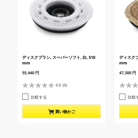
ディスクブラシ, スーパーソフト, 白, 510
ディスクブラ
mm
mm
C
C
55,440 円
47,300 円
u
u
r
r
0.0
(0)
星
星
r
r
0
0
e
e
比較する
比較
.
.
n
n
0
0
t
t
／
／
p
p
買い物かご
5
5
r
r
個
個
o
o
で
で
d
d
す
す
u
u
。
。