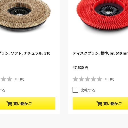
シ, ソフト, ナチュラル, 510
ディスクブラシ, 標準, 赤, 510 m
C
47,520 円
u
r
0.0
(0)
0.0
(0)
星
r
0
e
する
比較する
.
n
0
t
／
p
買い物かご
買い物かご
5
r
個
o
で
d
す
u
。