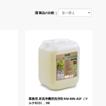
製品の比較
|
業務用 床洗浄機用洗浄剤 RM 69N ASF（マ
ルチECO）, 10l