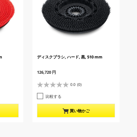
m
ディスクブラシ, ハード, 黒, 510 mm
C
126,720 円
u
r
0.0
(0)
星
r
0
e
比較する
.
n
0
t
／
p
買い物かご
5
r
個
o
で
d
す
u
。