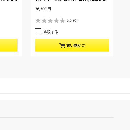
C
36,300 円
u
r
0.0
(0)
星
r
0
e
比較する
.
n
0
t
／
p
買い物かご
5
r
個
o
で
d
す
u
。
c
t
p
r
i
c
e