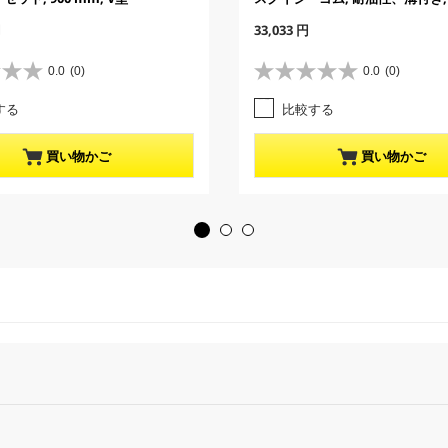
C
円
33,033 円
u
r
0.0
(0)
0.0
(0)
星
r
0
e
する
比較する
.
n
0
t
／
p
買い物かご
買い物かご
5
r
個
o
で
d
す
u
。
c
t
p
r
i
c
e