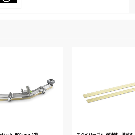
ット, 900 mm, V型
スクイジーゴム, 耐油性、溝付き, 1