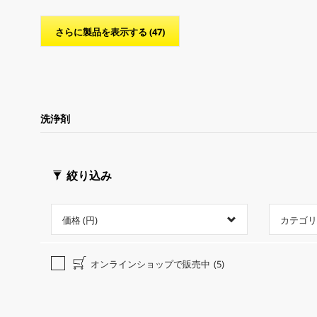
c
c
t
t
p
p
さらに製品を表示する (47)
r
r
i
i
c
c
e
e
洗浄剤
絞り込み
価格 (円)
カテゴリ
オンラインショップで販売中
(5)