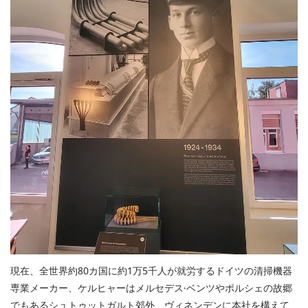
現在、全世界約80カ国に約1万5千人が就労するドイツの清掃機器
専業メーカー、ケルヒャーはメルセデス·ベンツやポルシェの故郷
でもあるシュトゥットガルト郊外、ヴィネンデンに本社を構えて