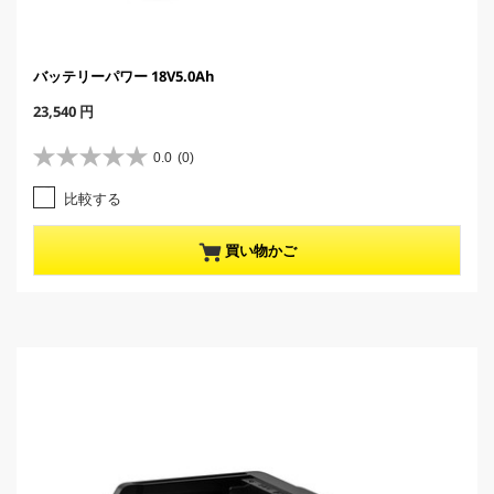
バッテリーパワー 18V5.0Ah
C
23,540 円
u
r
0.0
(0)
星
r
0
e
比較する
.
n
0
t
／
p
買い物かご
5
r
個
o
で
d
す
u
。
c
t
p
r
i
c
e