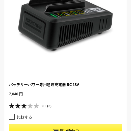
バッテリーパワー専用急速充電器 BC 18V
C
7,040 円
u
r
3.0
(3)
星
r
3
e
比較する
.
n
0
t
／
p
買い物かご