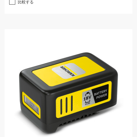
比較する
.
0
／
5
個
で
す
。