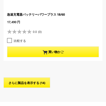
急速充電器バッテリーパワープラス 18/60
C
17,490 円
u
r
0.0
(0)
星
r
0
e
比較する
.
n
0
t
／
p
買い物かご
5
r
個
o
で
d
す
u
。
c
t
p
さらに製品を表示する (14)
r
i
c
e