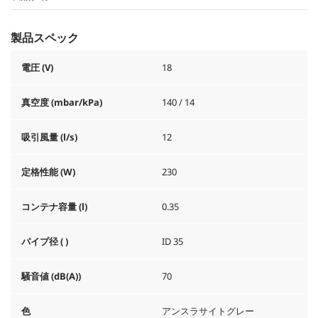
製品スペック
電圧 (V)
18
真空度 (mbar/kPa)
140 / 14
吸引風量 (l/s)
12
定格性能 (W)
230
コンテナ容量 (l)
0.35
パイプ径 ( )
ID 35
騒音値 (dB(A))
70
色
アンスラサイトグレー