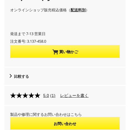
u
オンラインショップ販売税込価格（
配送料別
）
r
r
発送まで 7-13 営業日
注文番号:
3.137-458.0
e
買い物かご
n
t
比較する
p
r
5.0
(1)
レビューを書く
o
製品や修理に関するお問い合わせはこちら
d
お問い合わせ