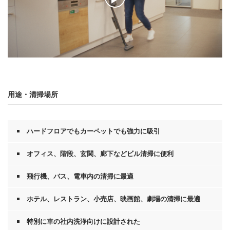
0
秒
の
う
用途・清掃場所
ち
0
秒
ハードフロアでもカーペットでも強力に吸引
オフィス、階段、玄関、廊下などビル清掃に便利
飛行機、バス、電車内の清掃に最適
ホテル、レストラン、小売店、映画館、劇場の清掃に最適
特別に車の社内洗浄向けに設計された