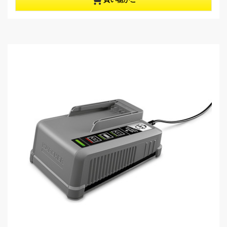
5
r
個
o
で
d
す
u
。
c
3
t
レ
p
ビ
r
ュ
i
ー
c
件
e
数