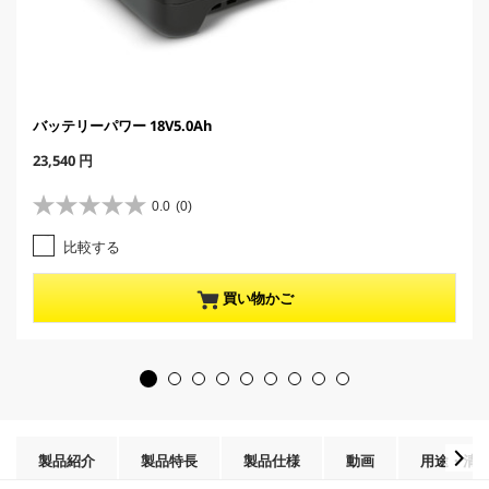
バッテリーパワー 18V5.0Ah
C
23,540 円
u
r
0.0
(0)
星
r
0
e
比較する
.
n
0
t
／
p
買い物かご
5
r
個
o
で
d
す
u
。
c
t
p
r
製品紹介
製品特長
製品仕様
動画
用途・清
i