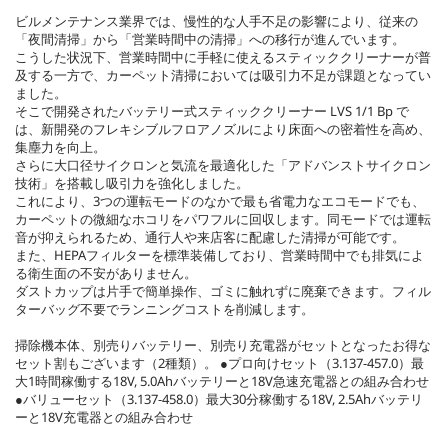
c
ビルメンテナンス業界では、慢性的な人手不足の影響により、従来の
e
「夜間清掃」から「営業時間中の清掃」への移行が進んでいます。
こうした状況下、営業時間中に手軽に使えるスティッククリーナーが普
及する一方で、カーペット清掃においては吸引力不足が課題となってい
ました。
そこで開発されたバッテリー式スティッククリーナー LVS 1/1 Bp で
は、新開発のフレキシブルフロアノズルにより床面への密着性を高め、
集塵力を向上。
さらに大口径サイクロンと気流を最適化した「アドバンストサイクロン
技術」を搭載し吸引力を強化しました。
これにより、3つの運転モードのなかで最も省電力なエコモードでも、
カーペットの微細なホコリをパワフルに回収します。同モードでは運転
音が抑えられるため、通行人や来店客に配慮した清掃が可能です。
また、HEPAフィルターを標準装備しており、営業時間中でも排気によ
る衛生面の不安がありません。
ダストカップは片手で簡単操作、ゴミに触れずに廃棄できます。フィル
ターバッグ不要でランニングコストを削減します。
掃除機本体、別売りバッテリー、別売り充電器がセットとなったお得な
セット割もございます（2種類）。 ●プロ向けセット（3.137-457.0）最
大1時間稼働する18V, 5.0Ahバッテリーと18V急速充電器との組み合わせ
●バリューセット（3.137-458.0）最大30分稼働する18V, 2.5Ahバッテリ
ーと18V充電器との組み合わせ