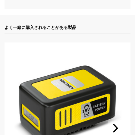
u
c
t
よく一緒に購入されることがある製品
p
r
i
c
e