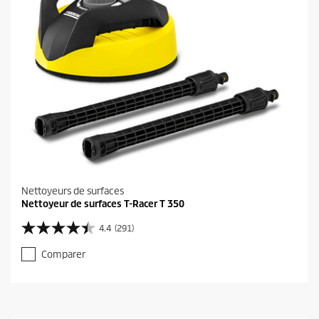
Nettoyeurs de surfaces
Nettoyeur de surfaces T-Racer T 350
4.4
(291)
4
.
Comparer
4
s
u
r
5