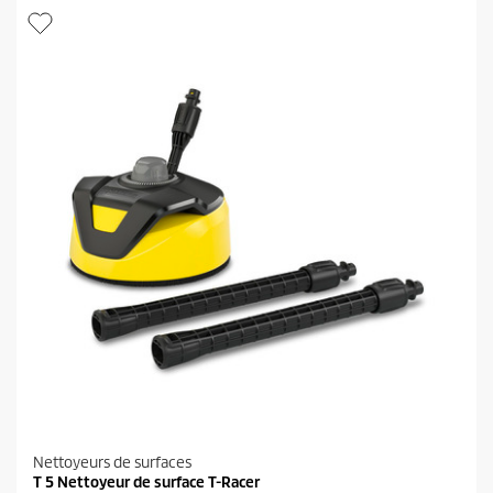
é
t
o
i
l
e
s
.
2
9
1
a
v
i
s
Nettoyeurs de surfaces
T 5 Nettoyeur de surface T-Racer