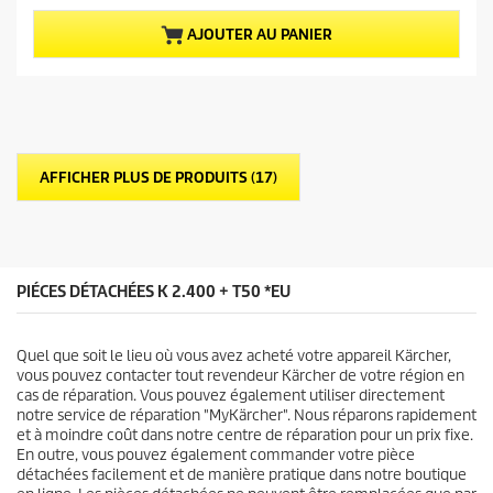
s
t
u
u
AJOUTER AU PANIER
r
e
5
l
é
d
t
u
o
p
i
r
l
o
AFFICHER PLUS DE PRODUITS (17)
e
d
s
u
.
i
9
t
a
v
PIÉCES DÉTACHÉES K 2.400 + T50 *EU
i
s
Quel que soit le lieu où vous avez acheté votre appareil Kärcher,
vous pouvez contacter tout revendeur Kärcher de votre région en
cas de réparation. Vous pouvez également utiliser directement
notre service de réparation "MyKärcher". Nous réparons rapidement
et à moindre coût dans notre centre de réparation pour un prix fixe.
En outre, vous pouvez également commander votre pièce
détachées facilement et de manière pratique dans notre boutique