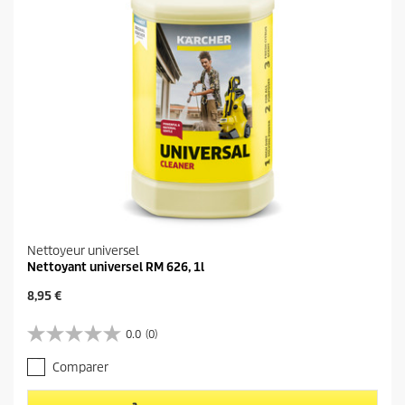
i
s
Nettoyeur universel
Nettoyant universel RM 626, 1l
P
8,95 €
r
i
0.0
(0)
0
x
.
a
Comparer
0
c
s
t