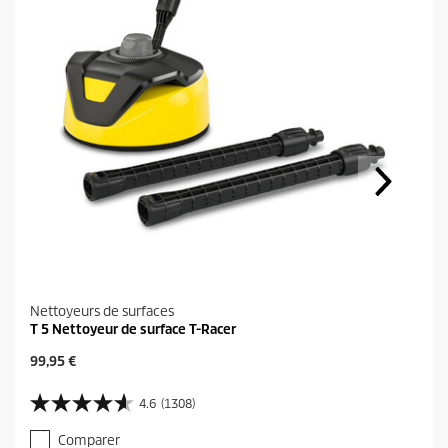
Nettoyeurs de surfaces
T 5 Nettoyeur de surface T-Racer
P
99,95 €
r
i
4.6
(1308)
4
x
.
a
Comparer
6