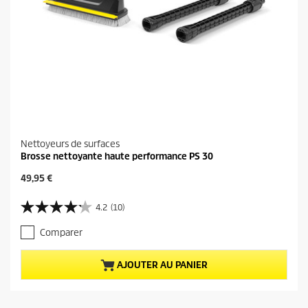
i
s
Nettoyeurs de surfaces
Brosse nettoyante haute performance PS 30
P
49,95 €
r
i
4.2
(10)
4
x
.
a
Comparer
2
c
s
t
u
u
AJOUTER AU PANIER
r
e
5
l
é
d