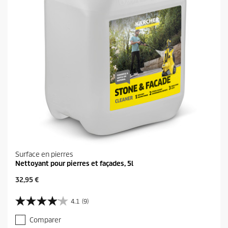
a
v
i
s
Surface en pierres
Nettoyant pour pierres et façades, 5l
P
32,95 €
r
i
4.1
(9)
4
x
.
a
Comparer
1
c