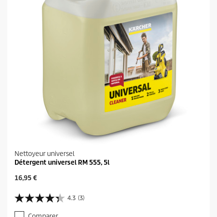
Nettoyeur universel
Détergent universel RM 555, 5l
P
16,95 €
r
i
4.3
(3)
4
x
.
a
Comparer