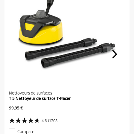
Nettoyeurs de surfaces
T 5 Nettoyeur de surface T-Racer
P
99,95 €
r
i
4.6
(1308)
4
x
.
a
Comparer
6