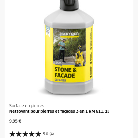
.
i
t
Surface en pierres
Nettoyant pour pierres et façades 3 en 1 RM 611, 1l
P
9,95 €
r
i
5.0
(4)
5
x