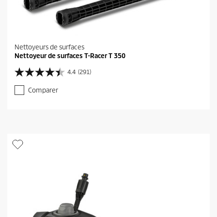
Nettoyeurs de surfaces
Nettoyeur de surfaces T-Racer T 350
4.4
(291)
4
.
Comparer
4
s
u
r
5
é
t
o
i
l
e
s
.
2
9