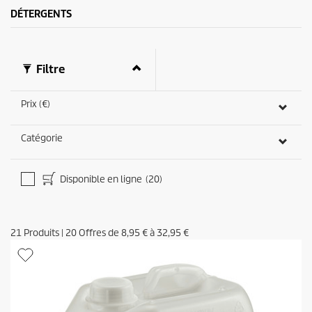
v
DÉTERGENTS
i
s
Filtre
Prix (€)
Catégorie
Disponible en ligne
(20)
21
Produits
|
20
Offres de
8,95 €
à
32,95 €