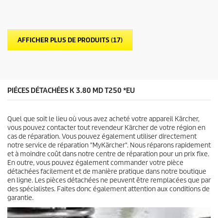
é
d
t
u
o
p
i
r
l
o
AFFICHER PLUS DE PRODUITS (17)
e
d
s
u
.
i
9
t
a
v
PIÉCES DÉTACHÉES K 3.80 MD T250 *EU
i
s
Quel que soit le lieu où vous avez acheté votre appareil Kärcher,
vous pouvez contacter tout revendeur Kärcher de votre région en
cas de réparation. Vous pouvez également utiliser directement
notre service de réparation "MyKärcher". Nous réparons rapidement
et à moindre coût dans notre centre de réparation pour un prix fixe.
En outre, vous pouvez également commander votre pièce
détachées facilement et de manière pratique dans notre boutique
en ligne. Les pièces détachées ne peuvent être remplacées que par
des spécialistes. Faites donc également attention aux conditions de
garantie.