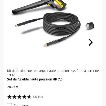
Kit de flexible de rechange haute pression : système à partir de
1992
Set de flexible haute pression HK 7,5
P
74,95 €
r
i
4.6
(35)
4
x
.
a
Comparer