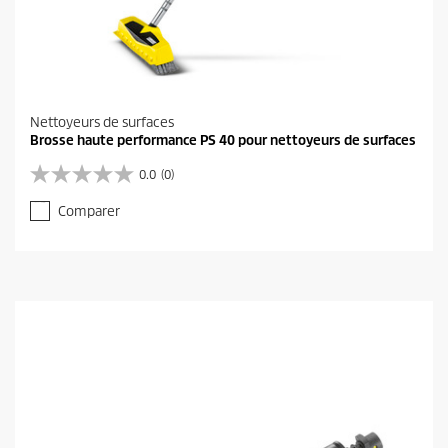
Nettoyeurs de surfaces
Brosse haute performance PS 40 pour nettoyeurs de surfaces
0.0
(0)
0
.
Comparer
0
s
u
r
5
é
t
o
i
l
e
s
.