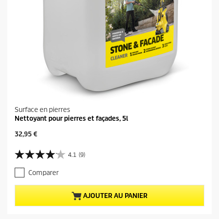
Surface en pierres
Nettoyant pour pierres et façades, 5l
P
32,95 €
r
i
4.1
(9)
4
x
.
a
Comparer
1
c
s
t
u
u
AJOUTER AU PANIER
r
e
5
l