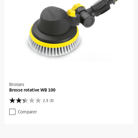
Brosses
Brosse rotative WB 100
2.3
(3)
2
.
Comparer
3
s
u
r
5