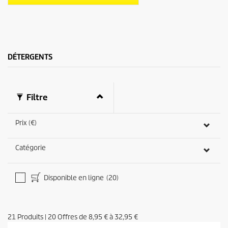
d
s
u
.
i
1
t
3
a
v
DÉTERGENTS
i
s
Filtre
Prix (€)
Catégorie
Disponible en ligne
(20)
21
Produits
|
20
Offres de
8,95 €
à
32,95 €