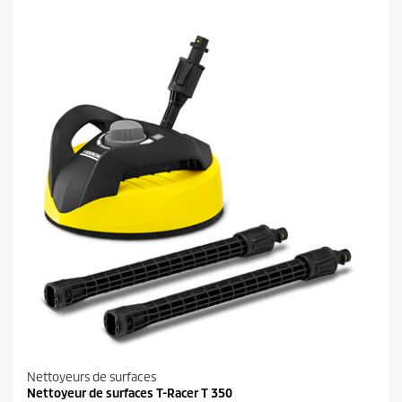
é
t
o
i
l
e
s
.
Nettoyeurs de surfaces
Nettoyeur de surfaces T-Racer T 350