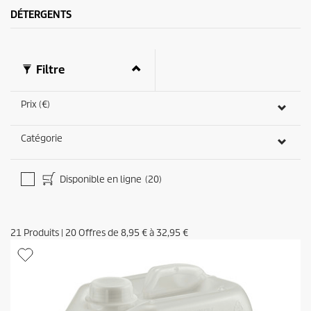
3
DÉTERGENTS
a
v
i
s
Filtre
Prix (€)
Catégorie
Disponible en ligne
(20)
21
Produits
|
20
Offres de
8,95 €
à
32,95 €