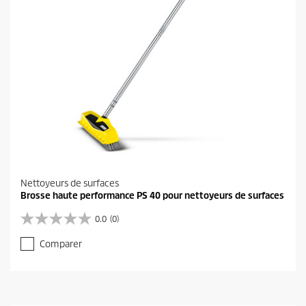
1
a
v
i
s
Nettoyeurs de surfaces
Brosse haute performance PS 40 pour nettoyeurs de surfaces
0.0
(0)
0
.
Comparer
0
s
u
r
5