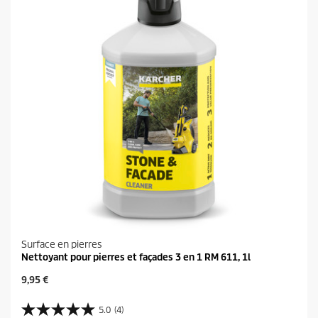
.
i
t
Surface en pierres
Nettoyant pour pierres et façades 3 en 1 RM 611, 1l
P
9,95 €
r
i
5.0
(4)
5
x