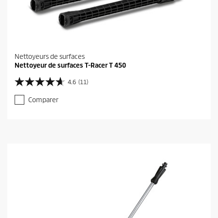
Nettoyeurs de surfaces
Nettoyeur de surfaces T-Racer T 450
4.6
(11)
4
.
Comparer
6
s
u
r
5
é
t
o
i
l
e
s
.
1