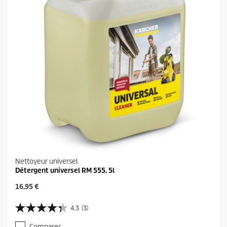
Nettoyeur universel
Détergent universel RM 555, 5l
P
16,95 €
r
i
4.3
(3)
4
x
.
a
Comparer