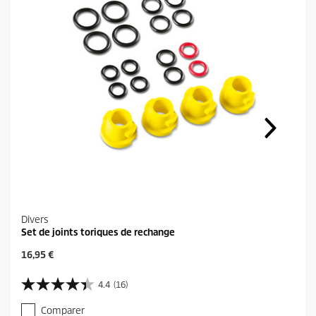
Divers
Set de joints toriques de rechange
P
16,95 €
r
i
4.4
(16)
4
x
.
a
Comparer
4