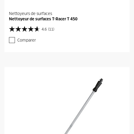
Nettoyeurs de surfaces
Nettoyeur de surfaces T-Racer T 450
4.6
(11)
4
.
Comparer
6
s
u
r
5
é
t
o
i
l
e
s
.
1
1
a
v
i