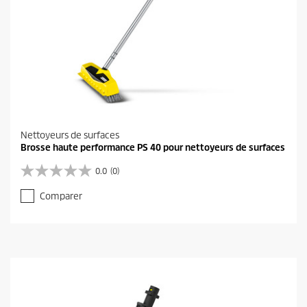
s
Nettoyeurs de surfaces
Brosse haute performance PS 40 pour nettoyeurs de surfaces
0.0
(0)
0
.
Comparer
0
s
u
r
5
é
t
o
i