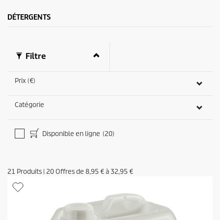
5
a
DÉTERGENTS
v
i
s
Filtre
Prix (€)
Catégorie
Disponible en ligne
(20)
21
Produits
|
20
Offres de
8,95 €
à
32,95 €