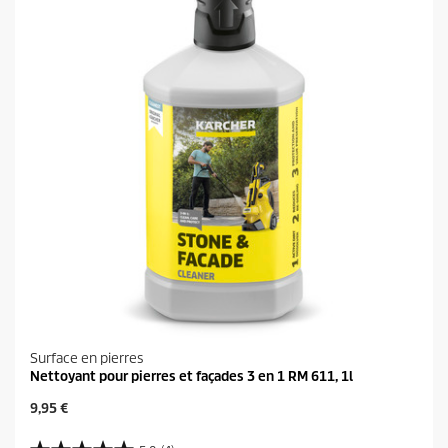
s
u
.
i
t
Surface en pierres
Nettoyant pour pierres et façades 3 en 1 RM 611, 1l
P
9,95 €
r
i