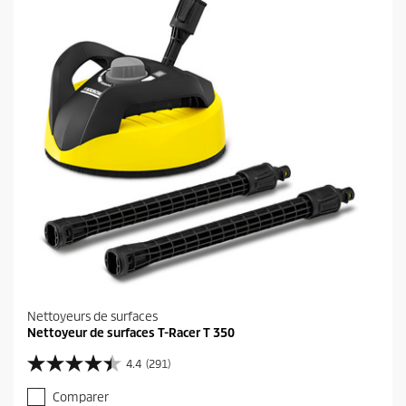
l
e
s
.
Nettoyeurs de surfaces
Nettoyeur de surfaces T-Racer T 350
4.4
(291)
4
.
Comparer
4