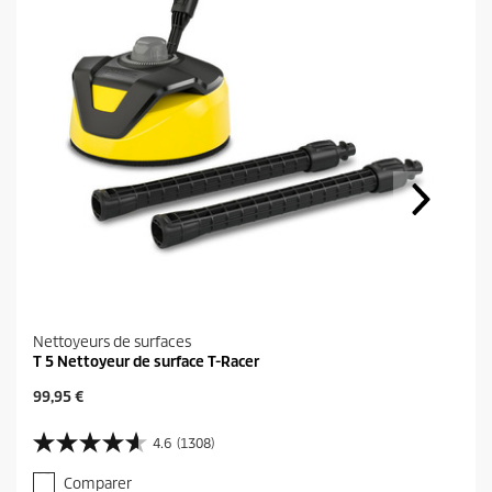
Nettoyeurs de surfaces
T 5 Nettoyeur de surface T-Racer
P
99,95 €
r
i
4.6
(1308)
4
x
.
a
Comparer
6