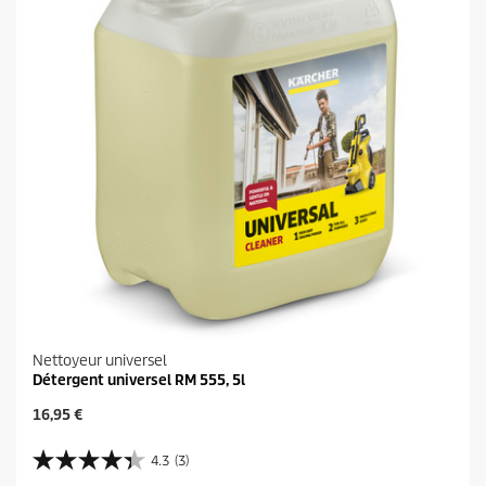
Nettoyeur universel
Détergent universel RM 555, 5l
P
16,95 €
r
i
4.3
(3)
4
x