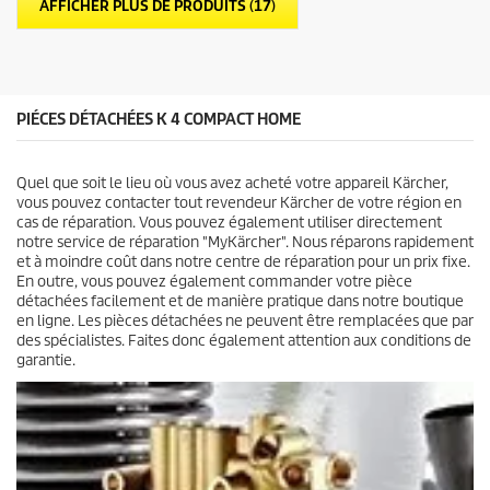
o
AFFICHER PLUS DE PRODUITS (17)
e
d
s
u
.
i
9
t
a
v
PIÉCES DÉTACHÉES K 4 COMPACT HOME
i
s
Quel que soit le lieu où vous avez acheté votre appareil Kärcher,
vous pouvez contacter tout revendeur Kärcher de votre région en
cas de réparation. Vous pouvez également utiliser directement
notre service de réparation "MyKärcher". Nous réparons rapidement
et à moindre coût dans notre centre de réparation pour un prix fixe.
En outre, vous pouvez également commander votre pièce
détachées facilement et de manière pratique dans notre boutique
en ligne. Les pièces détachées ne peuvent être remplacées que par
des spécialistes. Faites donc également attention aux conditions de
garantie.