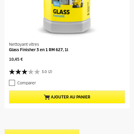
Nettoyant vitres
Glass Finisher 3 en 1 RM 627, 1l
P
10,45 €
r
i
3.0
(2)
3
x
.
a
Comparer
0
c
s
t
u
u
AJOUTER AU PANIER
r
e
5
l
é
d
t
u
o
p
i
r
l