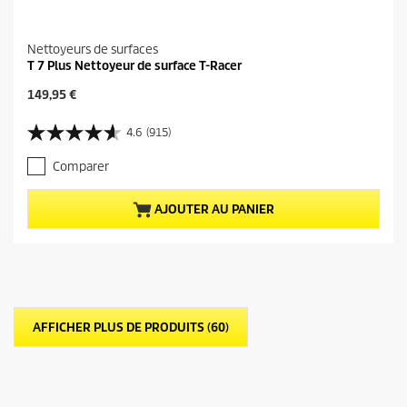
Nettoyeurs de surfaces
T 7 Plus Nettoyeur de surface T-Racer
P
149,95 €
r
i
4.6
(915)
4
x
.
a
Comparer
6
c
s
t
u
u
AJOUTER AU PANIER
r
e
5
l
é
d
t
u
o
p
i
r
l
o
AFFICHER PLUS DE PRODUITS (60)
e
d
s
u
.
i
9
t
1