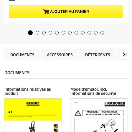
c
s
t
u
u
AJOUTER AU PANIER
r
e
5
l
é
d
t
u
o
p
i
r
l
o
e
d
DOCUMENTS
ACCESSOIRES
DÉTERGENTS
PIÈC
s
u
.
i
1
t
DOCUMENTS
3
0
8
Informations relatives au
Mode d'emploi, incl.
a
produit
informations de sécurité
v
i
s