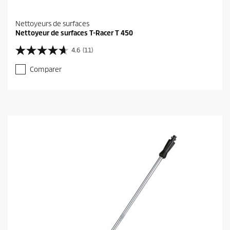
Nettoyeurs de surfaces
Nettoyeur de surfaces T-Racer T 450
4.6
(11)
4
.
Comparer
6
s
u
r
5
é
t
o
i
l
e
s
.
1
1
a
v
i