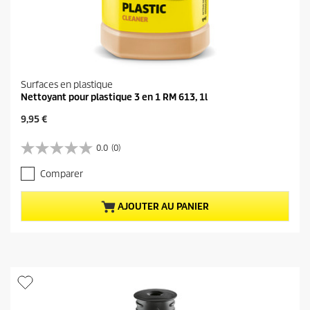
Surfaces en plastique
Nettoyant pour plastique 3 en 1 RM 613, 1l
P
9,95 €
r
i
0.0
(0)
0
x
.
a
Comparer
0
c
s
t
u
u
AJOUTER AU PANIER
r
e
5
l
é
d
t
u
o
p
i
r
l
o
e
d