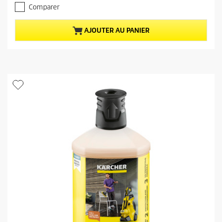
.
a
Comparer
0
c
s
t
u
u
AJOUTER AU PANIER
r
e
5
l
é
d
t
u
o
p
i
r
l
o
e
d
s
u
.
i
4
t
a
v
i
s