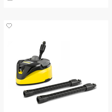
s
u
r
5
é
t
o
i
l
e
s
.
2
9
1
a
v
i
s