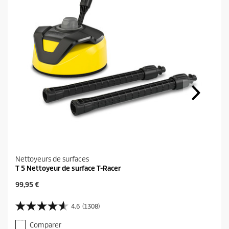
Nettoyeurs de surfaces
T 5 Nettoyeur de surface T-Racer
P
99,95 €
r
i
4.6
(1308)
4
x
.
a
Comparer
6