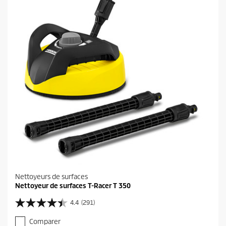
l
e
s
.
Nettoyeurs de surfaces
Nettoyeur de surfaces T-Racer T 350
4.4
(291)
4
.
Comparer
4