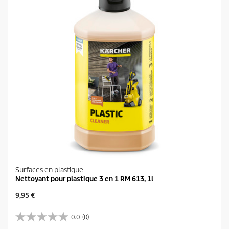
i
4
t
a
v
i
s
Surfaces en plastique
Nettoyant pour plastique 3 en 1 RM 613, 1l
P
9,95 €
r
i
0.0
(0)
0
x