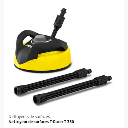
t
o
i
l
e
s
.
Nettoyeurs de surfaces
Nettoyeur de surfaces T-Racer T 350