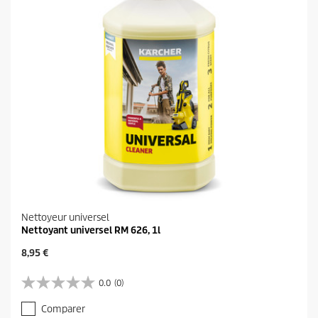
Nettoyeur universel
Nettoyant universel RM 626, 1l
P
8,95 €
r
i
0.0
(0)
0
x
.
a
Comparer
0
c