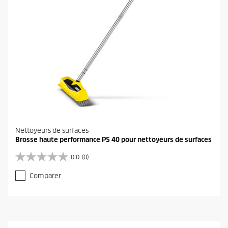
1
a
v
i
s
Nettoyeurs de surfaces
Brosse haute performance PS 40 pour nettoyeurs de surfaces
0.0
(0)
0
.
Comparer
0
s
u
r
5
é