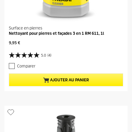
Surface en pierres
Nettoyant pour pierres et façades 3 en 1 RM 611, 1l
P
9,95 €
r
i
5.0
(4)
5
x
.
a
Comparer
0
c
s
t
u
u
AJOUTER AU PANIER
r
e
5
l
é
d
t
u
o
p
i
r
l
o
e
d
s
u
.