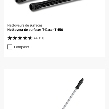
Nettoyeurs de surfaces
Nettoyeur de surfaces T-Racer T 450
4.6
(11)
4
.
Comparer
6
s
u
r
5
é
t
o
i
l
e
s
.
1