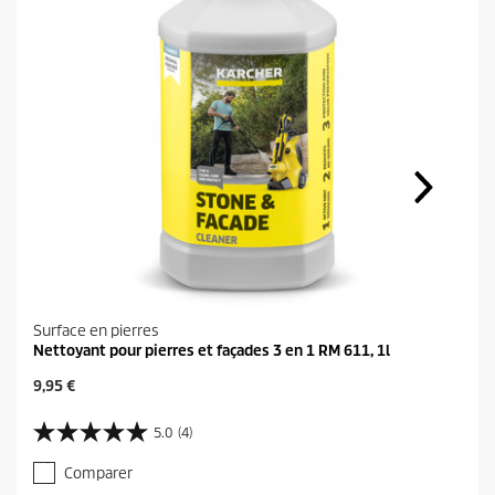
Surface en pierres
Nettoyant pour pierres et façades 3 en 1 RM 611, 1l
P
9,95 €
r
i
5.0
(4)
5
x
.
a
Comparer
0
c