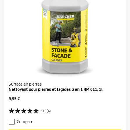
Surface en pierres
Nettoyant pour pierres et façades 3 en 1 RM 611, 1l
P
9,95 €
r
i
5.0
(4)
5
x
.
a
Comparer
0
c
s
t