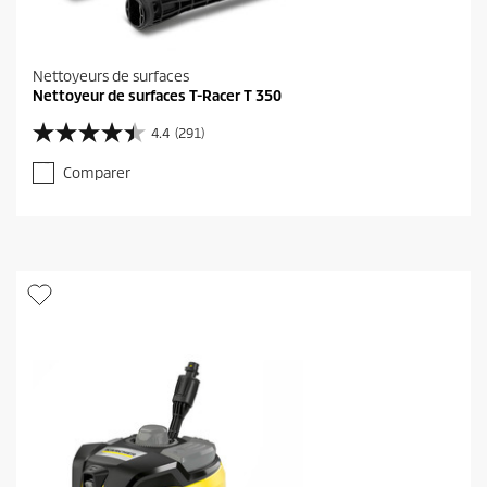
Nettoyeurs de surfaces
Nettoyeur de surfaces T-Racer T 350
4.4
(291)
4
.
Comparer
4
s
u
r
5
é
t
o
i
l
e
s
.
2
9
1