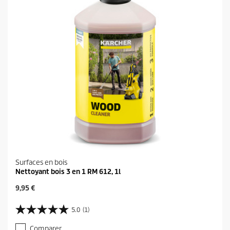
t
Surfaces en bois
Nettoyant bois 3 en 1 RM 612, 1l
P
9,95 €
r
i
5.0
(1)
5
x
.
a
Comparer