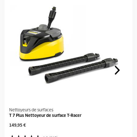
Nettoyeurs de surfaces
T 7 Plus Nettoyeur de surface T-Racer
P
149,95 €
r
i