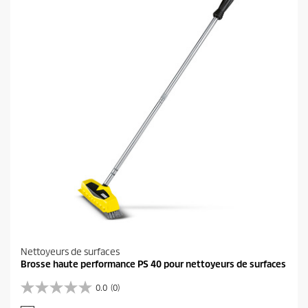
i
l
e
s
.
1
1
a
v
i
s
Nettoyeurs de surfaces
Brosse haute performance PS 40 pour nettoyeurs de surfaces
0.0
(0)
0
.