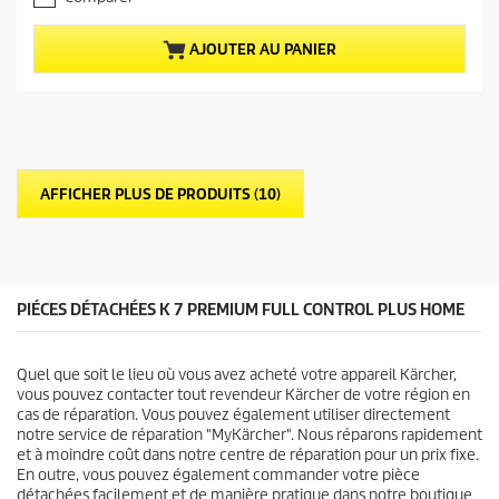
0
c
s
t
u
u
AJOUTER AU PANIER
r
e
5
l
é
d
t
u
o
p
i
r
l
o
AFFICHER PLUS DE PRODUITS (10)
e
d
s
u
.
i
1
t
a
v
PIÉCES DÉTACHÉES K 7 PREMIUM FULL CONTROL PLUS HOME
i
s
Quel que soit le lieu où vous avez acheté votre appareil Kärcher,
vous pouvez contacter tout revendeur Kärcher de votre région en
cas de réparation. Vous pouvez également utiliser directement
notre service de réparation "MyKärcher". Nous réparons rapidement
et à moindre coût dans notre centre de réparation pour un prix fixe.
En outre, vous pouvez également commander votre pièce
détachées facilement et de manière pratique dans notre boutique