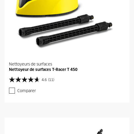
Nettoyeurs de surfaces
Nettoyeur de surfaces T-Racer T 450
4.6
(11)
4
.
Comparer
6
s
u
r
5
é
t
o