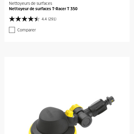
Nettoyeurs de surfaces
Nettoyeur de surfaces T-Racer T 350
4.4
(291)
4
.
Comparer
4
s
u
r
5
é
t
o
i
l
e
s
.
2
9
1
a
v
i