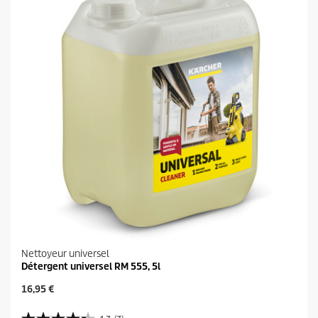
Nettoyeur universel
Détergent universel RM 555, 5l
P
16,95 €
r
i