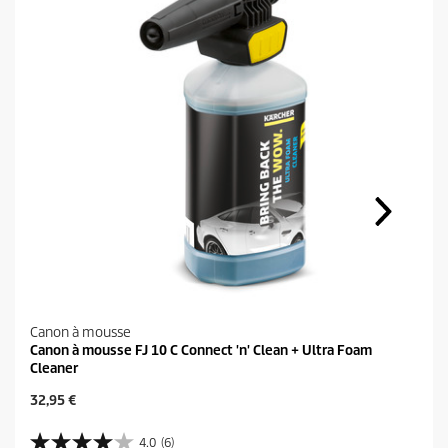
Canon à mousse
Canon à mousse FJ 10 C Connect 'n' Clean + Ultra Foam
Cleaner
P
32,95 €
r
i
4.0
(6)