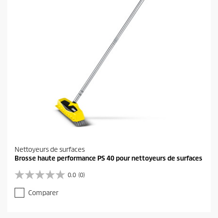
s
.
1
1
a
v
i
s
Nettoyeurs de surfaces
Brosse haute performance PS 40 pour nettoyeurs de surfaces
0.0
(0)
0
.
Comparer
0
s
u