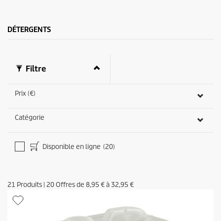
s
.
3
DÉTERGENTS
a
v
i
s
Filtre
Prix (€)
Catégorie
Disponible en ligne
(20)
21
Produits
|
20
Offres de
8,95 €
à
32,95 €