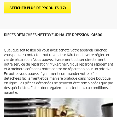
i
r
l
o
AFFICHER PLUS DE PRODUITS (17)
e
d
s
u
.
i
9
t
a
v
PIÉCES DÉTACHÉES NETTOYEUR HAUTE PRESSION K4600
i
s
Quel que soit le lieu où vous avez acheté votre appareil Kärcher,
vous pouvez contacter tout revendeur Kärcher de votre région en
cas de réparation. Vous pouvez également utiliser directement
notre service de réparation "MyKärcher". Nous réparons rapidement
et à moindre coût dans notre centre de réparation pour un prix fixe.
En outre, vous pouvez également commander votre pièce
détachées facilement et de manière pratique dans notre boutique
en ligne. Les pièces détachées ne peuvent être remplacées que par
des spécialistes. Faites donc également attention aux conditions de
garantie.