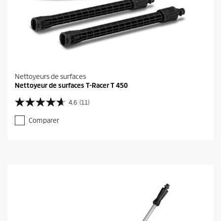
Nettoyeurs de surfaces
Nettoyeur de surfaces T-Racer T 450
4.6
(11)
4
.
Comparer
6
s
u
r
5
é
t
o
i
l
e