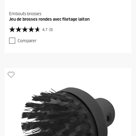
Embouts brosses
Jeu de brosses rondes avec filetage laiton
4.7
(3)
4
.
Comparer
7
s
u
r
5
é
t
o
i
l
e
s
.
3
a
v
i
s