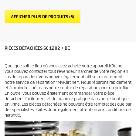
o
p
i
r
l
o
AFFICHER PLUS DE PRODUITS (6)
e
d
s
u
.
i
1
t
9
a
PIÉCES DÉTACHÉES SC 1202 + BE
v
i
s
Quel que soit le lieu où vous avez acheté votre appareil Kärcher,
vous pouvez contacter tout revendeur Kärcher de votre région en
cas de réparation. Vous pouvez également utiliser directement
notre service de réparation "MyKärcher". Nous réparons rapidement
et à moindre coût dans notre centre de réparation pour un prix fixe.
En outre, vous pouvez également commander votre pièce
détachées facilement et de manière pratique dans notre boutique
en ligne. Les pièces détachées ne peuvent être remplacées que par
des spécialistes. Faites donc également attention aux conditions de
garantie.