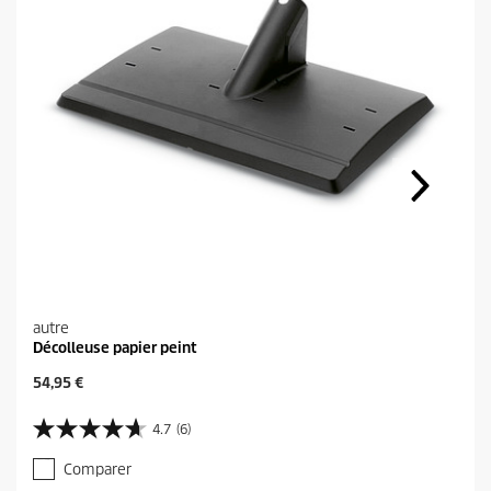
autre
Décolleuse papier peint
P
54,95 €
r
i
4.7
(6)
4
x
.
a
Comparer
7
c