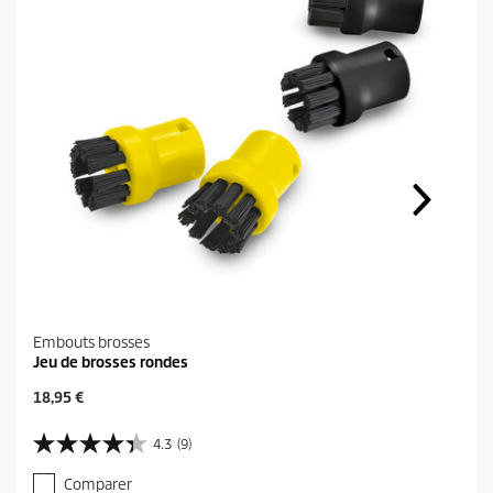
Embouts brosses
Jeu de brosses rondes
P
18,95 €
r
i
4.3
(9)
4
x
.
a
Comparer
3