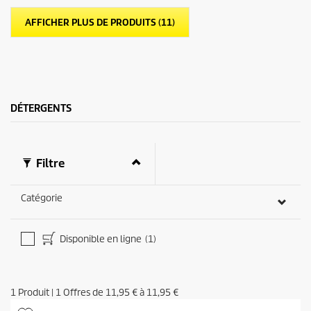
i
r
l
o
AFFICHER PLUS DE PRODUITS (11)
e
d
s
u
.
i
7
t
a
v
i
DÉTERGENTS
s
Filtre
Catégorie
Disponible en ligne
(1)
1
Produit
|
1
Offres de
11,95 €
à
11,95 €