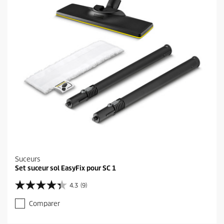
s
.
1
0
6
a
v
i
s
Suceurs
Set suceur sol EasyFix pour SC 1
4.3
(9)
4
.
Comparer
3
s