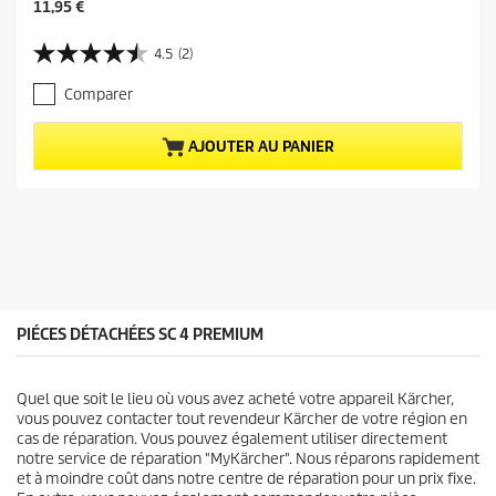
P
11,95 €
r
i
4.5
(2)
4
x
.
a
Comparer
5
c
s
t
u
u
AJOUTER AU PANIER
r
e
5
l
é
d
t
u
o
p
i
r
l
o
e
d
s
u
PIÉCES DÉTACHÉES SC 4 PREMIUM
.
i
2
t
a
Quel que soit le lieu où vous avez acheté votre appareil Kärcher,
v
vous pouvez contacter tout revendeur Kärcher de votre région en
i
cas de réparation. Vous pouvez également utiliser directement
s
notre service de réparation "MyKärcher". Nous réparons rapidement
et à moindre coût dans notre centre de réparation pour un prix fixe.