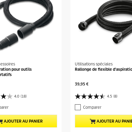
cessoires
Utilisations spéciales
ration pour outils
Rallonge de flexible d'aspirati
rtatifs
P
39,95 €
r
i
4.0
(18)
4.5
(8)
4
x
.
a
arer
Comparer
5
c
s
t
u
u
AJOUTER AU PANIER
AJOUTER AU PANI
r
e
5
l