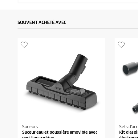
SOUVENT ACHETÉ AVEC
Suceurs
Sets d'ac
Suceur eau et poussière amovible avec
Kit d'aspi
position parking
électropo