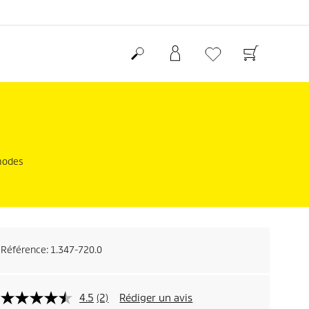
 modes
Référence:
1.347-720.0
4.5
(2)
Rédiger un avis