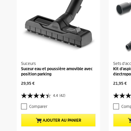
Suceurs
Sets d'ac
Suceur eau et poussière amovible avec
Kit d'aspi
position parking
électropo
P
P
29,95 €
21,95 €
r
r
i
i
4.4
(42)
4
4
x
x
.
.
a
a
Comparer
Comp
4
0
c
c
s
s
t
t
u
u
u
u
AJOUTER AU PANIER
r
r
e
e
5
5
l
l