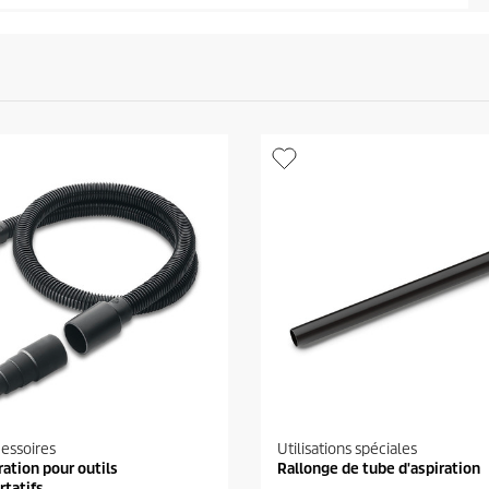
cessoires
Utilisations spéciales
ration pour outils
Rallonge de tube d'aspiration
rtatifs