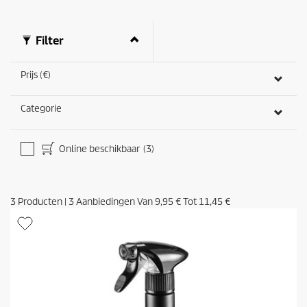
o
o
r
Filter
d
e
l
Prijs (€)
i
n
g
Categorie
Online beschikbaar
(3)
3
Producten
|
3
Aanbiedingen Van
9,95 €
Tot
11,45 €