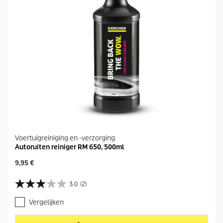
Voertuigreiniging en -verzorging
Autoruiten reiniger RM 650, 500ml
H
9,95 €
u
i
3.0
(2)
3
d
.
i
Vergelijken
0
g
v
e