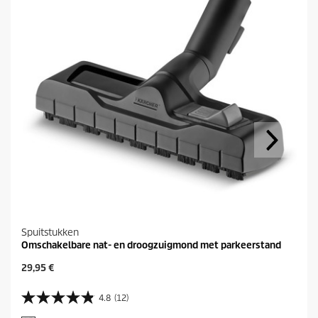
Spuitstukken
Omschakelbare nat- en droogzuigmond met parkeerstand
H
29,95 €
u
i
4.8
(12)
4
d
.