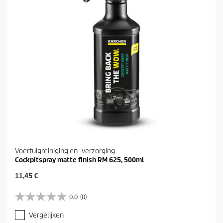
.
1
b
e
o
o
r
d
e
l
i
n
g
Voertuigreiniging en -verzorging
Cockpitspray matte finish RM 625, 500ml
H
11,45 €
u
i
0.0
(0)
0
d
.
i
Vergelijken
0
g