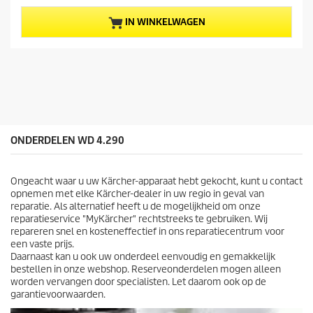
v
e
a
p
IN WINKELWAGEN
n
r
d
o
e
d
5
u
s
c
t
t
e
p
r
r
r
i
ONDERDELEN WD 4.290
e
j
n
s
.
Ongeacht waar u uw Kärcher-apparaat hebt gekocht, kunt u contact
opnemen met elke Kärcher-dealer in uw regio in geval van
reparatie. Als alternatief heeft u de mogelijkheid om onze
reparatieservice "MyKärcher" rechtstreeks te gebruiken. Wij
repareren snel en kosteneffectief in ons reparatiecentrum voor
een vaste prijs.
Daarnaast kan u ook uw onderdeel eenvoudig en gemakkelijk
bestellen in onze webshop. Reserveonderdelen mogen alleen
worden vervangen door specialisten. Let daarom ook op de
garantievoorwaarden.