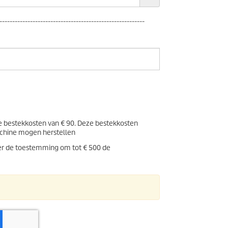
---------------------------------------------------------
de bestekkosten van € 90. Deze bestekkosten
achine mogen herstellen
er de toestemming om tot € 500 de