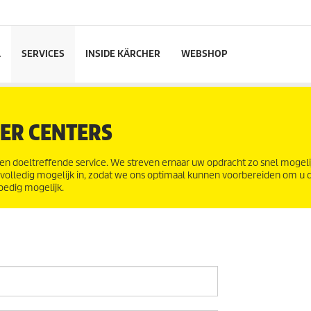
L
SERVICES
INSIDE KÄRCHER
WEBSHOP
ER CENTERS
e en doeltreffende service. We streven ernaar uw opdracht zo snel mogeli
o volledig mogelijk in, zodat we ons optimaal kunnen voorbereiden om u 
oedig mogelijk.