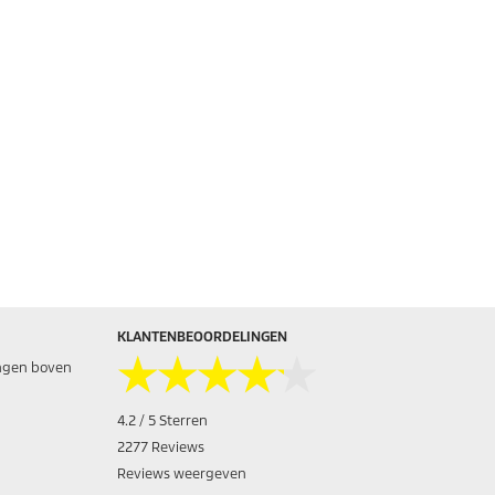
KLANTENBEOORDELINGEN
★★★★★
★★★★★
ingen boven
4.2 / 5 Sterren
2277 Reviews
Reviews weergeven