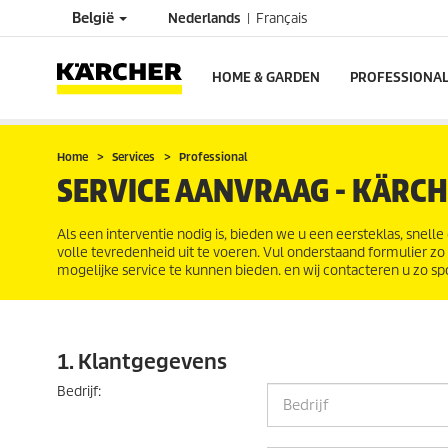
België
Nederlands
Français
HOME & GARDEN
PROFESSIONA
Home
Services
Professional
SERVICE AANVRAAG - KÄRCH
Als een interventie nodig is, bieden we u een eersteklas, snell
volle tevredenheid uit te voeren. Vul onderstaand formulier z
mogelijke service te kunnen bieden. en wij contacteren u zo sp
1. Klantgegevens
Bedrijf
: