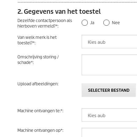
------------------------------------------------------------------------------
2. Gegevens van het toestel
Dezelfde contactpersoon als
Ja
Nee
hierboven vermeld?
*
:
Van welk merk is het
toestel?
*
:
Omschrijving storing /
schade
*
:
Upload afbeeldingen
:
SELECTEER BESTAND
Machine ontvangen te:
*
:
Machine ontvangen op
*
: