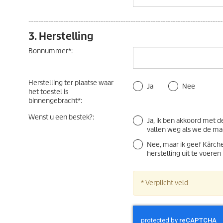
------------------------------------------------------------------------------
3. Herstelling
Bonnummer
*
:
Herstelling ter plaatse waar
Ja
Nee
het toestel is
binnengebracht
*
:
Wenst u een bestek?
:
Ja, ik ben akkoord met 
vallen weg als we de m
Nee, maar ik geef Kärch
herstelling uit te voeren
* Verplicht veld