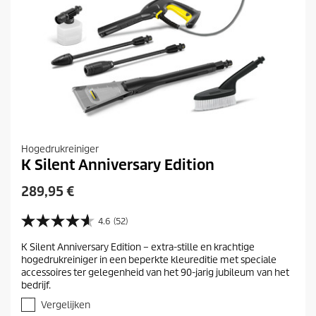
e
l
i
n
g
e
n
Hogedrukreiniger
K Silent Anniversary Edition
H
289,95 €
u
i
4.6
(52)
4
d
.
K Silent Anniversary Edition – extra-stille en krachtige
i
6
hogedrukreiniger in een beperkte kleureditie met speciale
v
g
accessoires ter gelegenheid van het 90-jarig jubileum van het
a
e
bedrijf.
n
p
d
Vergelijken
r
e