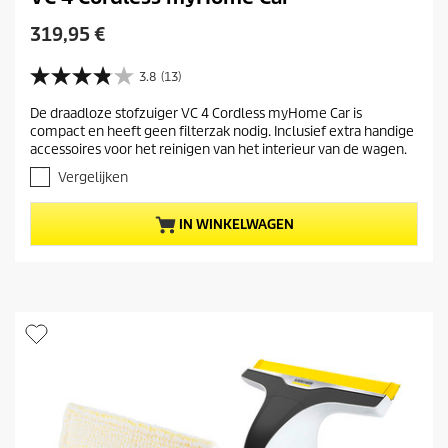
H
319,95 €
u
i
3.8
(13)
3
d
.
De draadloze stofzuiger VC 4 Cordless myHome Car is
i
8
compact en heeft geen filterzak nodig. Inclusief extra handige
v
g
accessoires voor het reinigen van het interieur van de wagen.
a
e
n
Vergelijken
p
d
r
e
IN WINKELWAGEN
5
o
s
d
t
u
e
c
r
t
r
e
p
n
r
.
i
1
j
3
b
s
e