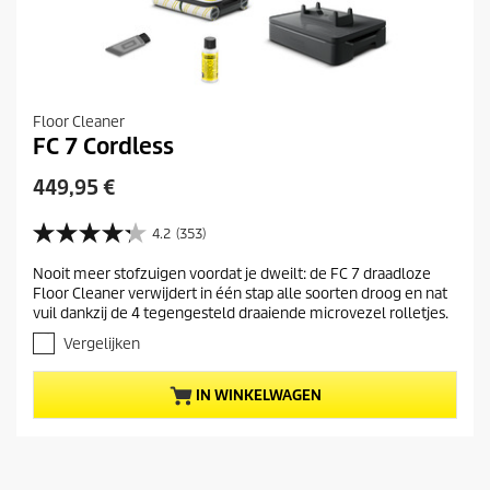
Floor Cleaner
FC 7 Cordless
H
449,95 €
u
i
4.2
(353)
4
d
.
Nooit meer stofzuigen voordat je dweilt: de FC 7 draadloze
i
2
Floor Cleaner verwijdert in één stap alle soorten droog en nat
v
g
vuil dankzij de 4 tegengesteld draaiende microvezel rolletjes.
a
e
n
Vergelijken
p
d
r
e
IN WINKELWAGEN
5
o
s
d
t
u
e
c
r