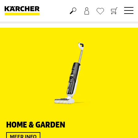
Boodschappenmandje
Verlanglijstje
HOME & GARDEN
MEER INFO