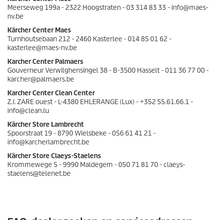
Meerseweg 199a - 2322 Hoogstraten - 03 314 83 33 - info@maes-
nv.be
Kärcher Center Maes
Turnhoutsebaan 212 - 2460 Kasterlee - 014 85 01 62 -
kasterlee@maes-nv.be
Karcher Center Palmaers
Gouverneur Verwilghensingel 38 - B-3500 Hasselt - 011 36 77 00 -
karcher@palmaers.be
Karcher Center Clean Center
Z.I. ZARE ouest - L-4380 EHLERANGE (Lux) - +352 55.61.66.1 -
info@clean.lu
Kärcher Store Lambrecht
Spoorstraat 19 - 8790 Wielsbeke - 056 61 41 21 -
info@karcherlambrecht.be
Kärcher Store Claeys-Staelens
Krommewege 5 - 9990 Maldegem - 050 71 81 70 - claeys-
staelens@telenet.be