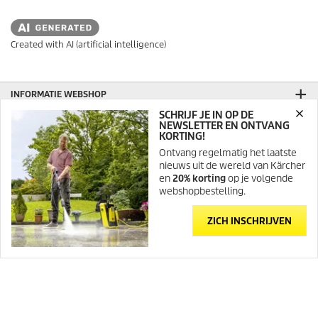
Created with AI (artificial intelligence)
INFORMATIE WEBSHOP
SCHRIJF JE IN OP DE
BETALINGSMOGELIJKHEDEN
NEWSLETTER EN ONTVANG
KORTING!
VERZENDING
Ontvang regelmatig het laatste
nieuws uit de wereld van Kärcher
KLANTENBEOORDELINGEN
en
20% korting
op je volgende
webshopbestelling.
NEWSLETTER HOME & GARDEN
VOLG ONS OP SOCIAL MEDIA!
ZICH INSCHRIJVEN
CONTACT
Kärcher NV
Boomsesteenweg 939
2610 Wilrijk (Antwerpen)
België