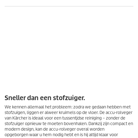
e
p
n
r
.
i
1
j
4
b
s
e
o
o
r
d
e
l
i
n
g
e
n
Sneller dan een stofzuiger.
We kennen allemaal het probleem: zodra we gedaan hebben met
stofzuigen, liggen er alweer kruimels op de vloer. De accu-rolveger
van Kärcher is ideaal voor een tussentjdse reiniging – zonder de
stofzuiger opnieuw te moeten bovenhalen. Dankzij zijn compact en
modern design, kan de accu-rolveger overal worden
opgeborgen waar u hem nodig hebt en is hij altijd klaar voor