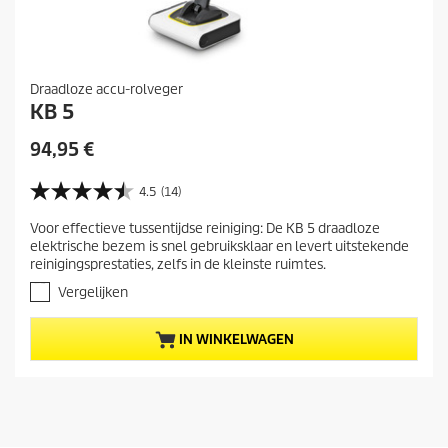
Draadloze accu-rolveger
KB 5
H
94,95 €
u
i
4.5
(14)
4
d
.
Voor effectieve tussentijdse reiniging: De KB 5 draadloze
i
5
elektrische bezem is snel gebruiksklaar en levert uitstekende
v
g
reinigingsprestaties, zelfs in de kleinste ruimtes.
a
e
n
Vergelijken
p
d
r
e
IN WINKELWAGEN
5
o
s
d
t
u
e
c
r
t
r