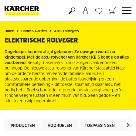
Boodschappenmandje
Verlanglijstje
Home
Home & Garden
Accu-rolvegers
ELEKTRISCHE ROLVEGER
Ongelukjes kunnen altijd gebeuren. Ze opvegen wordt nu
kinderspel. Met de accu-rolveger van Kärcher KB 5 bent u op alles
voorbereid
. Beauty makeovers in huis zorgen vaak voor een
puinhoop. De nieuwe accu-rolveger van Kärcher staat altijd klaar
om de orde te herstellen eens de familie klaar is. Een
plaatsbesparende opberging, de batterijaandrijving en een
comfortabele bediening – dit toestel staat altijd klaar als u het
nodig hebt. Snel schoon: de roterende borstel zorgt voor perfect
schone veegresultaten in een mum van tijd. Geen gedoe – en
alles in een wip opgeruimd!
PRODUCTEN
VOORDELEN
TOEPASSINGEN
INF